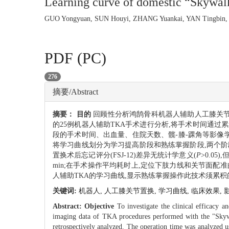
Learning curve of domestic “Skywalke
GUO Yongyuan, SUN Houyi, ZHANG Yuankai, YAN Tingbin, 
PDF (PC)
276
摘要/Abstract
摘要：
目的
回顾性分析鸿鹄骨科机器人辅助人工膝关节置
的25例机器人辅助TKA手术进行分析,将手术时间通过累
段的手术时间、出血量、住院天数、髋-膝-踝角等影像
将学习曲线划分为学习提高阶段和熟练掌握阶段,两个阶段
置换术后忘记评分(FSJ-12)差异无统计学意义(
P
>0.05
min;在手术操作平均耗时上,定位下肢力线和关节面配准的时间分
人辅助TKA的学习曲线,显示熟练掌握操作此技术须累积
关键词:
机器人,
人工膝关节置换,
学习曲线,
临床效果,
Abstract:
Objective
To investigate the clinical efficacy a
imaging data of TKA procedures performed with the "Sky
retrospectively analyzed. The operation time was analyzed 