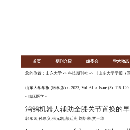
首页
期刊介绍
编委会
学术动态
您的位置：
山东大学
->
科技期刊社
-> 《山东大学学报（
山东大学学报 (医学版)
››
2023
,
Vol. 61
››
Issue (3)
: 115-120.
• 临床医学 •
鸿鹄机器人辅助全膝关节置换的早
郭永园,孙厚义,张元凯,颜廷宾,刘培来,贾玉华