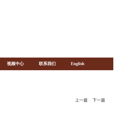
《化学文摘（CA）》
《生物学文摘（BA）》
视频中心
联系我们
English
《中国医学文摘》各分册
《中国药学文摘》
《中国学术期刊综合评价数据库》
《中国知识资源总库·科技精品期刊库》
上一篇
下一篇