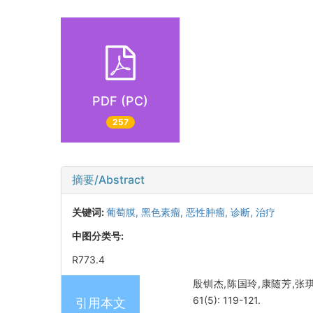
PDF (PC)
257
摘要/Abstract
关键词:
葡萄膜,
黑色素瘤,
恶性肿瘤,
诊断,
治疗
中图分类号:
R773.4
殷钏杰,陈国玲,康随芳,张琪
61(5): 119-121.
引用本文