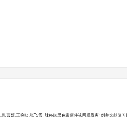
晨,曹媛,王晓映,张飞雪. 脉络膜黑色素瘤伴视网膜脱离1例并文献复习[J]. 