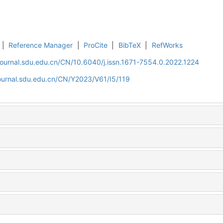
|
Reference Manager
|
ProCite
|
BibTeX
|
RefWorks
journal.sdu.edu.cn/CN/10.6040/j.issn.1671-7554.0.2022.1224
journal.sdu.edu.cn/CN/Y2023/V61/I5/119