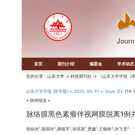
首页
期刊介绍
编委会
学术动态
您的位置：
山东大学
->
科技期刊社
-> 《山东大学学报（
山东大学学报 (医学版)
››
2023
,
Vol. 61
››
Issue (5)
: 119-
• 病例报道 •
脉络膜黑色素瘤伴视网膜脱离1例
1
1
1
1
1
2
3
殷钏杰
,陈国玲
,康随芳
,张琪晨
,曹媛
,王晓映
,张飞雪