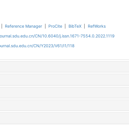
|
Reference Manager
|
ProCite
|
BibTeX
|
RefWorks
journal.sdu.edu.cn/CN/10.6040/j.issn.1671-7554.0.2022.1119
ournal.sdu.edu.cn/CN/Y2023/V61/I1/118