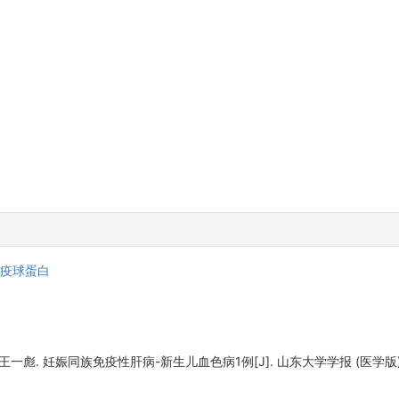
疫球蛋白
彪. 妊娠同族免疫性肝病-新生儿血色病1例[J]. 山东大学学报 (医学版), 2023,