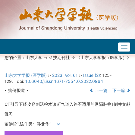
Togg
navig
您的位置：
山东大学
->
科技期刊社
-> 《山东大学学报（医学版）》
山东大学学报 (医学版)
››
2023
,
Vol. 61
››
Issue (2)
: 125-
129.
doi:
10.6040/j.issn.1671-7554.0.2022.0964
• 病例报道 •
上一篇
下一篇
CT引导下经皮穿刺活检术诊断气道入路不适用的纵隔肿物1例并文献
复习
1
2
3
董洪珍
,陈佳民
, 孙龙华