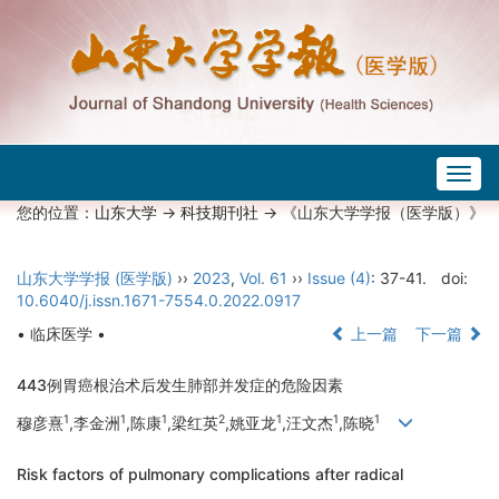
Togg
navig
您的位置：
山东大学
->
科技期刊社
-> 《山东大学学报（医学版）》
山东大学学报 (医学版)
››
2023
,
Vol. 61
››
Issue (4)
: 37-41.
doi:
10.6040/j.issn.1671-7554.0.2022.0917
• 临床医学 •
上一篇
下一篇
443例胃癌根治术后发生肺部并发症的危险因素
1
1
1
2
1
1
1
穆彦熹
,李金洲
,陈康
,梁红英
,姚亚龙
,汪文杰
,陈晓
Risk factors of pulmonary complications after radical