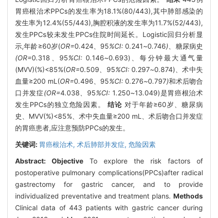
胃癌根治术PPCs的发生率为18.1%(80/443),其中肺部感染的
发生率为12.4%(55/443),胸腔积液的发生率为11.7%(52/443),
发生PPCs较未发生PPCs住院时间延长。Logistic回归分析显
示,年龄≥60岁(
OR=
0
.
424
、
95
%CI:
0
.
241
~
0
.
746
)、
糖尿病史
(OR=
0
.
318
、
95
%CI:
0
.
146
~
0
.
693)、每分钟最大通气量
(MVV)(%)<85%(
OR=
0
.
509
、
95
%CI:
0
.
297
~
0
.
874)、术中失
血量≥200 mL(
OR=
0
.
496
、
95
%CI:
0
.
276
~
0
.
797
)
和术后吻合
口并发症
(OR=
4
.
038
、
95
%CI:
1
.
250
~
13
.
049)是胃癌根治术
发生PPCs的独立危险因素。
结论
对于年龄≥60岁、糖尿病
史、MVV(%)<85%、术中失血量≥200 mL、术后吻合口并发症
的胃癌患者,应注意预防PPCs的发生。
关键词:
胃癌根治术,
术后肺部并发症,
危险因素
Abstract:
Objective
To explore the risk factors of
postoperative pulmonary complications(PPCs)after radical
gastrectomy for gastric cancer, and to provide
individualized preventative and treatment plans.
Methods
Clinical data of 443 patients with gastric cancer during