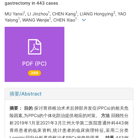
gastrectomy in 443 cases
1
1
1
2
MU Yanxi
, LI Jinzhou
, CHEN Kang
, LIANG Hongying
, YAO
1
1
1
Yalong
, WANG Wenjie
, CHEN Xiao
PDF (PC)
269
摘要/Abstract
摘要：
目的
探讨胃癌根治术术后肺部并发症(PPCs)的相关危
险因素,为PPCs的个体化防治提供相应的对策。
方法
回顾性分
析2019年1月至2021年3月兰州大学第二医院普通外科443例
胃癌患者的临床资料,统计患者的临床病理特征,采用二分类
Logistic回归分析胃癌根治术PPCs的危险因素。
结果
443例