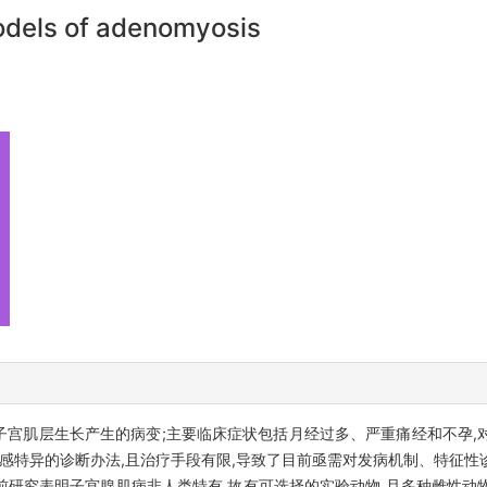
odels of adenomyosis
子宫肌层生长产生的病变;主要临床症状包括月经过多、严重痛经和不孕,
敏感特异的诊断办法,且治疗手段有限,导致了目前亟需对发病机制、特征
前研究表明子宫腺肌病非人类特有,故有可选择的实验动物,且多种雌性动