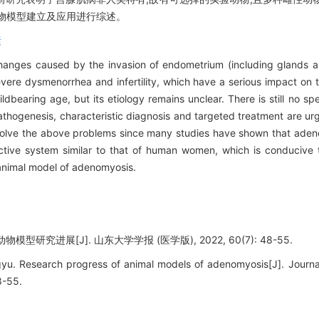
物模型建立及应用进行综述。
素
changes caused by the invasion of endometrium (including glands 
vere dysmenorrhea and infertility, which have a serious impact on 
dbearing age, but its etiology remains unclear. There is still no sp
athogenesis, characteristic diagnosis and targeted treatment are u
o solve the above problems since many studies have shown that aden
ctive system similar to that of human women, which is conducive 
 animal model of adenomyosis.
型研究进展[J]. 山东大学学报 (医学版), 2022, 60(7): 48-55.
 Research progress of animal models of adenomyosis[J]. Journal
8-55.