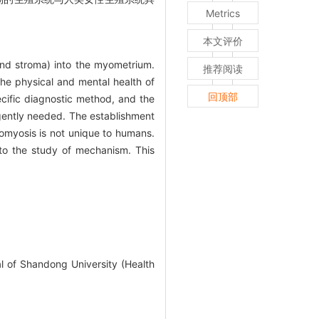
Metrics
本文评价
and stroma) into the myometrium.
推荐阅读
the physical and mental health of
回顶部
ecific diagnostic method, and the
rgently needed. The establishment
omyosis is not unique to humans.
to the study of mechanism. This
 of Shandong University (Health