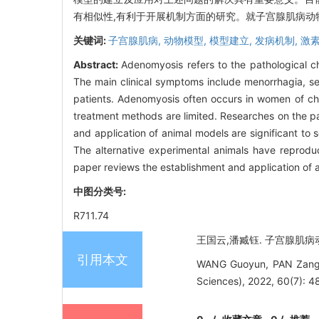
有相似性,有利于开展机制方面的研究。就子宫腺肌病动
关键词:
子宫腺肌病,
动物模型,
模型建立,
发病机制,
激
Abstract:
Adenomyosis refers to the pathological 
The main clinical symptoms include menorrhagia, se
patients. Adenomyosis often occurs in women of chil
treatment methods are limited. Researches on the p
and application of animal models are significant t
The alternative experimental animals have reprodu
paper reviews the establishment and application of
中图分类号:
R711.74
王国云,潘臧钰. 子宫腺肌病动物模
引用本文
WANG Guoyun, PAN Zangyu.
Sciences), 2022, 60(7): 4