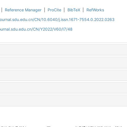
|
Reference Manager
|
ProCite
|
BibTeX
|
RefWorks
journal.sdu.edu.cn/CN/10.6040/j.issn.1671-7554.0.2022.0263
journal.sdu.edu.cn/CN/Y2022/V60/I7/48