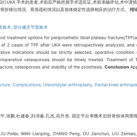
行UKA 手术的患者,术前应严格把握手术适应证,术前准确评估,术中谨
大小、骨折移位情况、骨质疏松情况以及假体稳定性选择相应的治疗方式。
结
置换术,
部分膝关节置换术
d treatment options for periprosthetic tibial plateau fracture(TPF
 of 2 cases of TPF after UKA were retrospectively analyzed, and r
ive indications should be strictly selected, operative condition
ioperative osteoporosis should be timely treated. Treatment of T
acture, osteoporosis and stability of the prosthesis.
Conclusion
App
acture,
Complications,
Unicondylar arthroplasty,
Partial knee arthropl
平,张鹏,杜建春,刘泽淼,孔杰,高升焘. 固定平台单髁术后胫骨假体周围骨折2
, LIU Peilai, WAN Lianping, ZHANG Peng, DU Jianchun, LIU Zemia