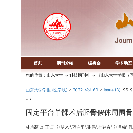
首页
期刊介绍
编委会
学术动态
您的位置：
山东大学
->
科技期刊社
-> 《山东大学学报（
山东大学学报 (医学版)
››
2022
,
Vol. 60
››
Issue (3)
: 96-9
• •
固定平台单髁术后胫骨假体周围骨
1
2
3
1
1
1
1
林均馨
,刘玉江
,刘培来
,万连平
,张鹏
,杜建春
,刘泽淼
,