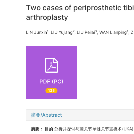
Two cases of periprosthetic tib
arthroplasty
1
2
3
1
LIN Junxin
, LIU Yujiang
, LIU Peilai
, WAN Lianping
, 
PDF (PC)
135
摘要/Abstract
摘要：
目的
分析并探讨与膝关节单髁关节置换术(UKA