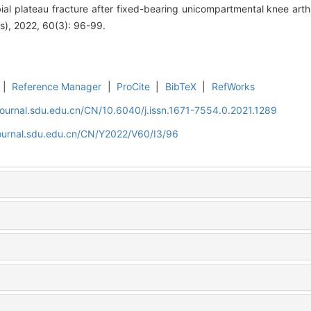
ibial plateau fracture after fixed-bearing unicompartmental knee art
es), 2022, 60(3): 96-99.
|
Reference Manager
|
ProCite
|
BibTeX
|
RefWorks
journal.sdu.edu.cn/CN/10.6040/j.issn.1671-7554.0.2021.1289
journal.sdu.edu.cn/CN/Y2022/V60/I3/96