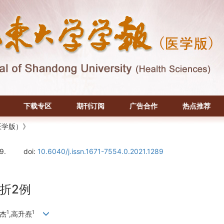
下载专区
期刊订阅
广告合作
热点推荐
医学版）》
9.
doi:
10.6040/j.issn.1671-7554.0.2021.1289
折2例
1
1
孔杰
,高升焘