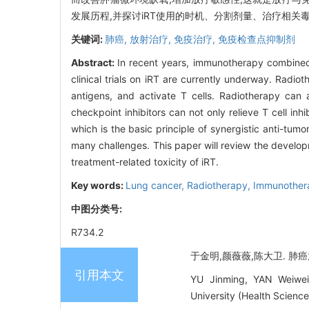
发展历程,并探讨iRT使用的时机、分割剂量、治疗相关
关键词:
肺癌,
放射治疗,
免疫治疗,
免疫检查点抑制剂
Abstract:
In recent years, immunotherapy combined 
clinical trials on iRT are currently underway. Rad
antigens, and activate T cells. Radiotherapy ca
checkpoint inhibitors can not only relieve T cell in
which is the basic principle of synergistic anti-tu
many challenges. This paper will review the develop
treatment-related toxicity of iRT.
Key words:
Lung cancer,
Radiotherapy,
Immunother
中图分类号:
R734.2
于金明,颜薇薇,陈大卫. 肺癌放射免
引用本文
YU Jinming, YAN Weiwei
University (Health Science