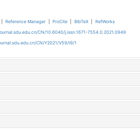
|
Reference Manager
|
ProCite
|
BibTeX
|
RefWorks
journal.sdu.edu.cn/CN/10.6040/j.issn.1671-7554.0.2021.0949
ournal.sdu.edu.cn/CN/Y2021/V59/I9/1