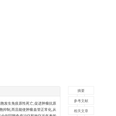
摘要
参考文献
细胞发生免疫原性死亡,促进肿瘤抗原
胞抑制,而且能使肿瘤血管正常化,从
相关文章
本文分别回顾免疫治疗和放疗近年来的