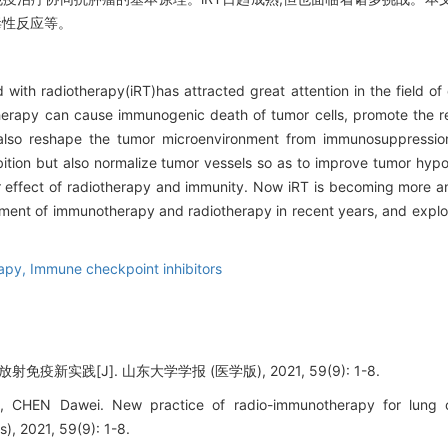
毒性反应等。
with radiotherapy(iRT)has attracted great attention in the field of
iotherapy can cause immunogenic death of tumor cells, promote the 
n also reshape the tumor microenvironment from immunosuppressi
hibition but also normalize tumor vessels so as to improve tumor hypo
mor effect of radiotherapy and immunity. Now iRT is becoming more a
ment of immunotherapy and radiotherapy in recent years, and explor
apy,
Immune checkpoint inhibitors
疫新实践[J]. 山东大学学报 (医学版), 2021, 59(9): 1-8.
, CHEN Dawei. New practice of radio-immunotherapy for lung c
s), 2021, 59(9): 1-8.