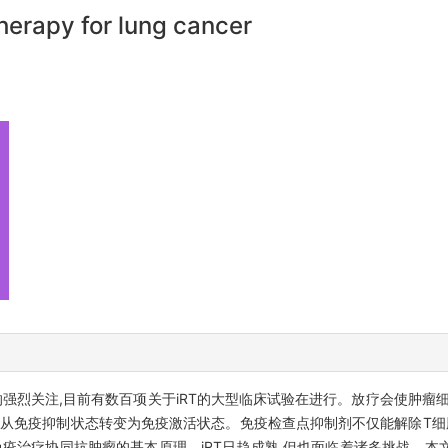
erapy for lung cancer
界的强烈关注,目前有数百项关于iRT的大型临床试验在进行。放疗会使肿瘤
使其从免疫抑制状态转变为免疫激活状态。免疫检查点抑制剂不仅能解除T细
免疫治疗协同抗肿瘤的基本原理。iRT日趋成熟,但也面临着诸多挑战。