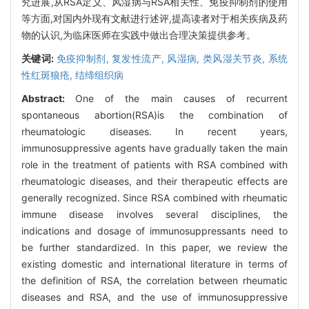
究进展,从RSA定义、风湿病与RSA相关性、免疫抑制剂的使用
等方面,对国内外现有文献进行述评,提高读者对于相关疾病及药
物的认识,为临床医师在实践中做出合理决策提供参考。
关键词:
免疫抑制剂,
复发性流产,
风湿病,
类风湿关节炎,
系统
性红斑狼疮,
结缔组织病
Abstract:
One of the main causes of recurrent
spontaneous abortion(RSA)is the combination of
rheumatologic diseases. In recent years,
immunosuppressive agents have gradually taken the main
role in the treatment of patients with RSA combined with
rheumatologic diseases, and their therapeutic effects are
generally recognized. Since RSA combined with rheumatic
immune disease involves several disciplines, the
indications and dosage of immunosuppressants need to
be further standardized. In this paper, we review the
existing domestic and international literature in terms of
the definition of RSA, the correlation between rheumatic
diseases and RSA, and the use of immunosuppressive