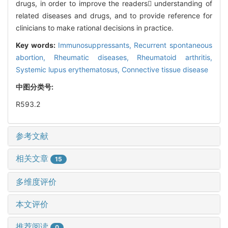
drugs, in order to improve the readers understanding of
related diseases and drugs, and to provide reference for
clinicians to make rational decisions in practice.
Key words:
Immunosuppressants,
Recurrent spontaneous
abortion,
Rheumatic diseases,
Rheumatoid arthritis,
Systemic lupus erythematosus,
Connective tissue disease
中图分类号:
R593.2
参考文献
相关文章
15
多维度评价
本文评价
推荐阅读
0