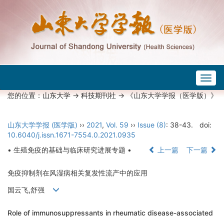
Togg
navig
您的位置：
山东大学
->
科技期刊社
-> 《山东大学学报（医学版）》
山东大学学报 (医学版)
››
2021
,
Vol. 59
››
Issue (8)
: 38-43.
doi:
10.6040/j.issn.1671-7554.0.2021.0935
• 生殖免疫的基础与临床研究进展专题 •
上一篇
下一篇
免疫抑制剂在风湿病相关复发性流产中的应用
国云飞,舒强
Role of immunosuppressants in rheumatic disease-associated