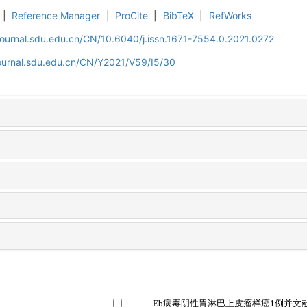
|
Reference Manager
|
ProCite
|
BibTeX
|
RefWorks
journal.sdu.edu.cn/CN/10.6040/j.issn.1671-7554.0.2021.0272
journal.sdu.edu.cn/CN/Y2021/V59/I5/30