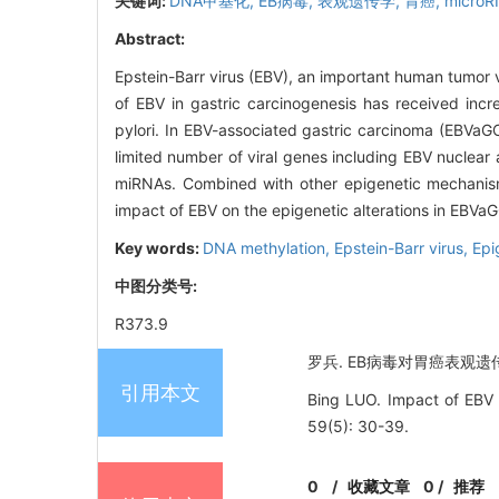
关键词:
DNA甲基化,
EB病毒,
表观遗传学,
胃癌,
microR
Abstract:
Epstein-Barr virus (EBV), an important human tumor vi
of EBV in gastric carcinogenesis has received incr
pylori. In EBV-associated gastric carcinoma (EBVaGC
limited number of viral genes including EBV nuclea
miRNAs. Combined with other epigenetic mechanisms
impact of EBV on the epigenetic alterations in EBVaG
Key words:
DNA methylation,
Epstein-Barr virus,
Epi
中图分类号:
R373.9
罗兵. EB病毒对胃癌表观遗传学的影
引用本文
Bing LUO. Impact of EBV o
59(5): 30-39.
0
/
收藏文章
0
/
推荐