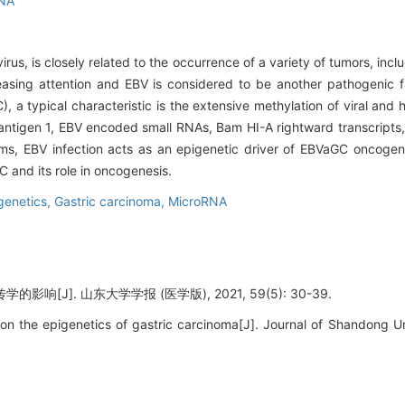
NA
rus, is closely related to the occurrence of a variety of tumors, incl
easing attention and EBV is considered to be another pathogenic fa
), a typical characteristic is the extensive methylation of viral an
r antigen 1, EBV encoded small RNAs, Bam HI-A rightward transcript
, EBV infection acts as an epigenetic driver of EBVaGC oncogenes
C and its role in oncogenesis.
genetics,
Gastric carcinoma,
MicroRNA
响[J]. 山东大学学报 (医学版), 2021, 59(5): 30-39.
n the epigenetics of gastric carcinoma[J]. Journal of Shandong Uni