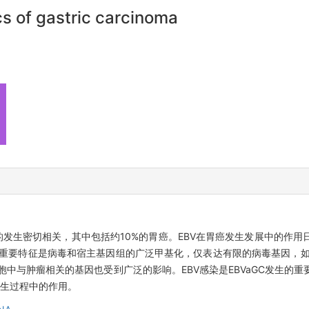
cs of gastric carcinoma
瘤的发生密切相关，其中包括约10%的胃癌。EBV在胃癌发生发展中的作
一个重要特征是病毒和宿主基因组的广泛甲基化，仅表达有限的病毒基因，如E
宿主细胞中与肿瘤相关的基因也受到广泛的影响。EBV感染是EBVaGC发生
发生过程中的作用。