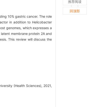
推荐阅读
回顶部
uding 10% gastric cancer. The role
ctor in addition to Helicobacter
d host genomes, which expresses a
s, latent membrane protein 2A and
is. This review will discuss the
versity (Health Sciences), 2021,