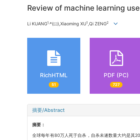
Review of machine learning used 
1,
1
2
Li KUANG
*(
),Xiaoming XU
,Qi ZENG
RichHTML
PDF (PC)
51
727
摘要/Abstract
摘要：
全球每年有80万人死于自杀，自杀未遂数量大约是其