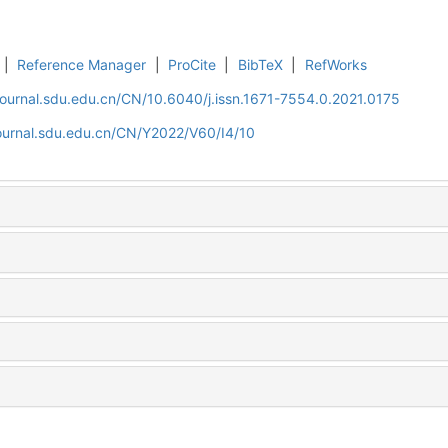
|
Reference Manager
|
ProCite
|
BibTeX
|
RefWorks
journal.sdu.edu.cn/CN/10.6040/j.issn.1671-7554.0.2021.0175
journal.sdu.edu.cn/CN/Y2022/V60/I4/10