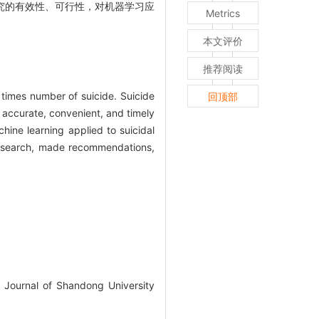
究的有效性、可行性，对机器学习应
Metrics
本文评价
推荐阅读
 times number of suicide. Suicide
回顶部
e accurate, convenient, and timely
hine learning applied to suicidal
e research, made recommendations,
. Journal of Shandong University