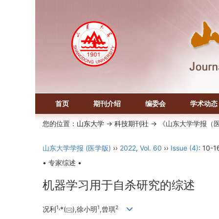
首页
期刊介绍
编委会
学术动态
您的位置：
山东大学
->
科技期刊社
-> 《山东大学学报（
山东大学学报 (医学版)
››
2022
,
Vol. 60
››
Issue (4)
: 10-1
• 专家综述 •
机器学习用于自杀研究的综述
1,
1
2
况利
*(
),徐小明
,曾琪