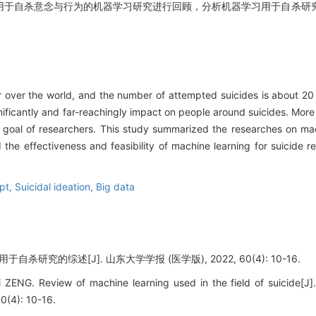
用于自杀意念与行为的机器学习研究进行回顾，分析机器学习用于自杀研
。
r over the world, and the number of attempted suicides is about 20
ignificantly and far-reachingly impact on people around suicides. Mor
e goal of researchers. This study summarized the researches on mac
d the effectiveness and feasibility of machine learning for suicid
pt,
Suicidal ideation,
Big data
自杀研究的综述[J]. 山东大学学报 (医学版), 2022, 60(4): 10-16.
ZENG. Review of machine learning used in the field of suicide[J]
60(4): 10-16.