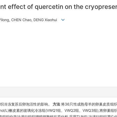
ant effect of quercetin on the cryoprese
N Yilong, CHEN Chao, DENG Xiaohui
组织冷冻复苏后卵泡活性的影响。
方法
将36只性成熟母羊的卵巢皮质组织块
μmol/L)槲皮素的玻璃化冷冻组(VWQ1组、VWQ2组、VWQ3组),将卵
疫组织化学法进行组织增殖细胞核抗原分析,采用TUNEL法进行组织凋亡