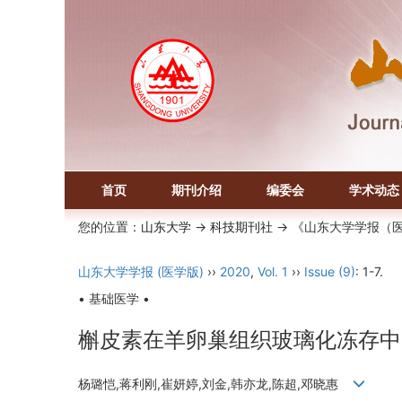
首页
期刊介绍
编委会
学术动态
您的位置：
山东大学
->
科技期刊社
-> 《山东大学学报（
山东大学学报 (医学版)
››
2020
,
Vol. 1
››
Issue (9)
: 1-7.
• 基础医学 •
槲皮素在羊卵巢组织玻璃化冻存中
杨璐恺,蒋利刚,崔妍婷,刘金,韩亦龙,陈超,邓晓惠