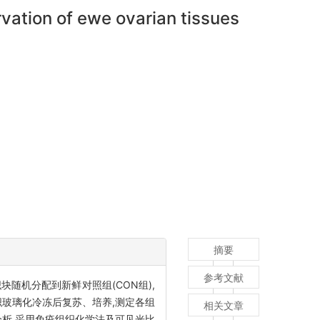
rvation of ewe ovarian tissues
摘要
参考文献
随机分配到新鲜对照组(CON组),
巢组织玻璃化冷冻后复苏、培养,测定各组
相关文章
分析,采用免疫组织化学法及可见光比