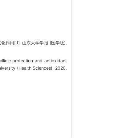
用[J]. 山东大学学报 (医学版),
licle protection and antioxidant
iversity (Health Sciences), 2020,