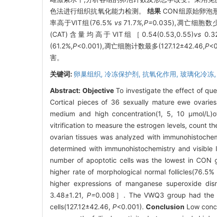
色法进行组织抗氧化能力检测。
结果
CON组原始卵泡形
率高于VIT组(76.5%
vs
71
.
7
%,P=
0
.
035),凋亡细胞数少于
(CAT)含量均高于VIT组［0.54(0.53,0.55)
vs
0
.
3
(61.2%,
P
<0.001),凋亡细胞计数最多(127.12±42.46,
P
<
害。
关键词:
卵巢组织,
冷冻保护剂,
抗氧化作用,
玻璃化冷冻
Abstract:
Objective
To investigate the effect of quer
Cortical pieces of 36 sexually mature ewe ovaries 
medium and high concentration(1, 5, 10 μmol/L)
vitrification to measure the estrogen levels, count t
ovarian tissues was analyzed with immunohistochem
determined with immunohistochemistry and visible l
number of apoptotic cells was the lowest in CON
higher rate of morphological normal follicles(76.5%
higher expressions of manganese superoxide di
3
.
48
±
1
.
21
, P=
0
.
008］. The VWQ3 group had the low
cells(127.12±42.46,
P
<0.001).
Conclusion
Low conce