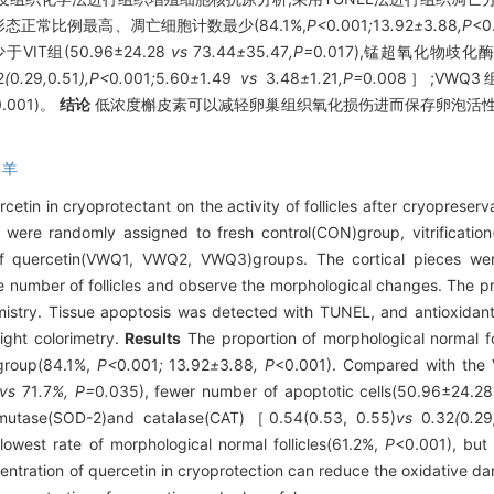
态正常比例最高、凋亡细胞计数最少(84.1%,
P<
0
.
001
;
13
.
92
±
3
.
88
,P
<
VIT组(50.96±24.28
vs
73
.
44
±
35
.
47
,P=
0
.
017),锰超氧化物歧化
2
(
0
.
29
,
0
.
51
),P<
0
.
001
;
5
.
60
±
1
.
49
vs
3
.
48
±
1
.
21
,P=
0
.
008］;VW
0.001)。
结论
低浓度槲皮素可以减轻卵巢组织氧化损伤进而保存卵泡活性
,
羊
cetin in cryoprotectant on the activity of follicles after cryopreserv
were randomly assigned to fresh control(CON)group, vitrification(V
of quercetin(VWQ1, VWQ2, VWQ3)groups. The cortical pieces we
he number of follicles and observe the morphological changes. The pro
istry. Tissue apoptosis was detected with TUNEL, and antioxidant
ight colorimetry.
Results
The proportion of morphological normal fo
 group(84.1%,
P<
0
.
001
;
13
.
92
±
3
.
88
, P
<0.001). Compared with the
vs
71
.
7
%, P=
0
.
035), fewer number of apoptotic cells(50.96±24.2
smutase(SOD-2)and catalase(CAT)［0.54(0.53, 0.55)
vs
0
.
32
(
0
.
29
est rate of morphological normal follicles(61.2%,
P
<0.001), but
ntration of quercetin in cryoprotection can reduce the oxidative d