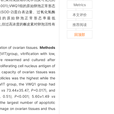
Metrics
0.001);VWQ1组的原始卵泡正常形态
酶(SOD-2)蛋白表达量、过氧化氢酶
本文评价
Q3组的原始卵泡正常形态率最低
,但过高浓度的槲皮素对卵泡活性有
推荐阅读
回顶部
ation of ovarian tissues.
Methods
IT)group, vitrification with low,
re rewarmed and cultured after
liferating cell nucleus antigen of
 capacity of ovarian tissues was
llicles was the highest while the
 VIT group, the VWQ1 group had
8
vs
73
.
44
±
35
.
47
, P=
0
.
017), and
,
0
.
51
), P<
0
.
001
;
5
.
60
±
1
.
49
vs
 the largest number of apoptotic
amage on ovarian tissues and thus