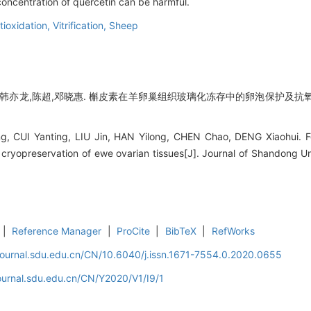
 concentration of quercetin can be harmful.
tioxidation,
Vitrification,
Sheep
,韩亦龙,陈超,邓晓惠. 槲皮素在羊卵巢组织玻璃化冻存中的卵泡保护及抗氧化作
, CUI Yanting, LIU Jin, HAN Yilong, CHEN Chao, DENG Xiaohui. Fol
e cryopreservation of ewe ovarian tissues[J]. Journal of Shandong Un
|
Reference Manager
|
ProCite
|
BibTeX
|
RefWorks
journal.sdu.edu.cn/CN/10.6040/j.issn.1671-7554.0.2020.0655
ournal.sdu.edu.cn/CN/Y2020/V1/I9/1