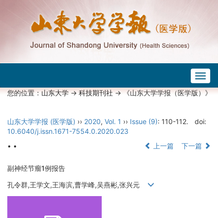
Togg
navig
您的位置：
山东大学
->
科技期刊社
-> 《山东大学学报（医学版）》
山东大学学报 (医学版)
››
2020
,
Vol. 1
››
Issue (9)
: 110-112.
doi:
10.6040/j.issn.1671-7554.0.2020.023
• •
上一篇
下一篇
副神经节瘤1例报告
孔令群,王学文,王海滨,曹学峰,吴燕彬,张兴元