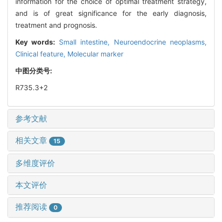
information for the choice of optimal treatment strategy,
and is of great significance for the early diagnosis,
treatment and prognosis.
Key words:
Small intestine,
Neuroendocrine neoplasms,
Clinical feature,
Molecular marker
中图分类号:
R735.3+2
参考文献
相关文章
15
多维度评价
本文评价
推荐阅读
0