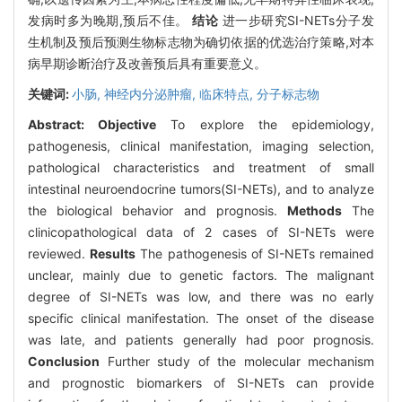
发病时多为晚期,预后不佳。
结论
进一步研究SI-NETs分子发
生机制及预后预测生物标志物为确切依据的优选治疗策略,对本
病早期诊断治疗及改善预后具有重要意义。
关键词:
小肠,
神经内分泌肿瘤,
临床特点,
分子标志物
Abstract:
Objective
To explore the epidemiology,
pathogenesis, clinical manifestation, imaging selection,
pathological characteristics and treatment of small
intestinal neuroendocrine tumors(SI-NETs), and to analyze
the biological behavior and prognosis.
Methods
The
clinicopathological data of 2 cases of SI-NETs were
reviewed.
Results
The pathogenesis of SI-NETs remained
unclear, mainly due to genetic factors. The malignant
degree of SI-NETs was low, and there was no early
specific clinical manifestation. The onset of the disease
was late, and patients generally had poor prognosis.
Conclusion
Further study of the molecular mechanism
and prognostic biomarkers of SI-NETs can provide