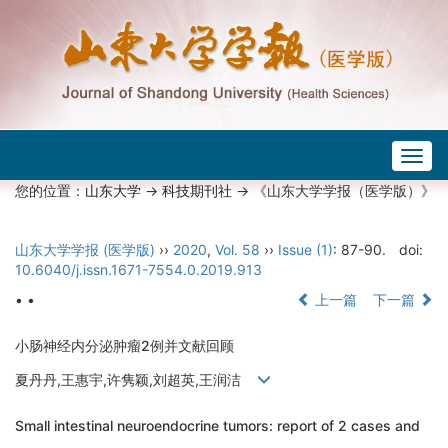
Togg
navig
您的位置：
山东大学
->
科技期刊社
-> 《山东大学学报（医学版）》
山东大学学报 (医学版)
››
2020
,
Vol. 58
››
Issue (1)
: 87-90.
doi:
10.6040/j.issn.1671-7554.0.2019.913
• •
上一篇
下一篇
小肠神经内分泌肿瘤2例并文献回顾
夏丹丹,王惠宇,许隽颖,刘超英,王润洁
Small intestinal neuroendocrine tumors: report of 2 cases and