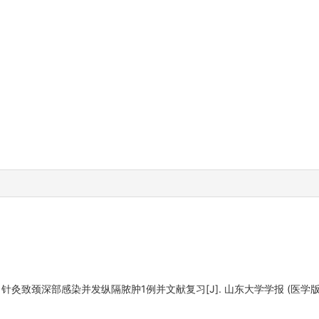
灸致颈深部感染并发纵隔脓肿1例并文献复习[J]. 山东大学学报 (医学版), 2019,