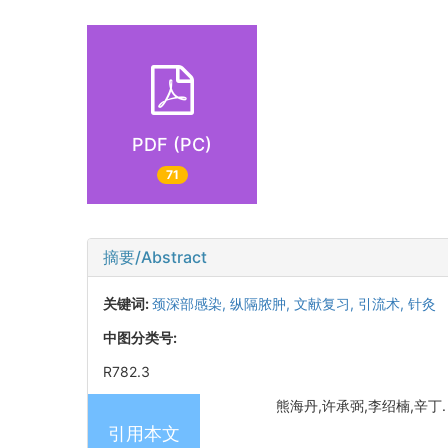
PDF (PC)
71
摘要/Abstract
关键词:
颈深部感染,
纵隔脓肿,
文献复习,
引流术,
针灸
中图分类号:
R782.3
熊海丹,许承弼,李绍楠,辛丁. 针
引用本文