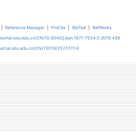
|
Reference Manager
|
ProCite
|
BibTeX
|
RefWorks
journal.sdu.edu.cn/CN/10.6040/j.issn.1671-7554.0.2019.436
ournal.sdu.edu.cn/CN/Y2019/V57/I7/114