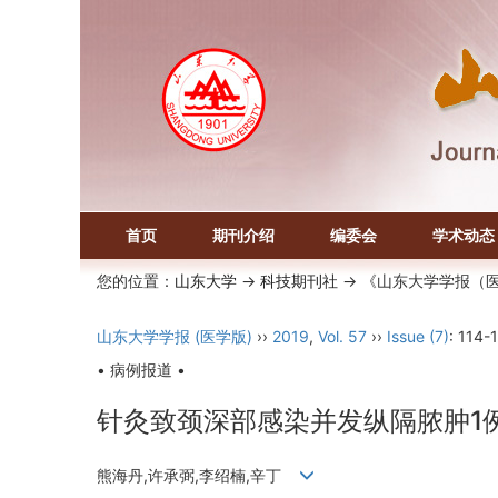
首页
期刊介绍
编委会
学术动态
您的位置：
山东大学
->
科技期刊社
-> 《山东大学学报（
山东大学学报 (医学版)
››
2019
,
Vol. 57
››
Issue (7)
: 114-
• 病例报道 •
针灸致颈深部感染并发纵隔脓肿1
熊海丹,许承弼,李绍楠,辛丁