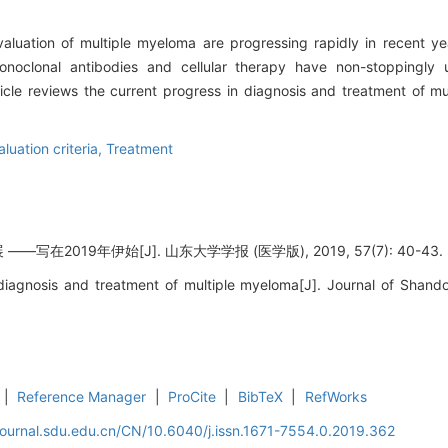
valuation of multiple myeloma are progressing rapidly in recent y
noclonal antibodies and cellular therapy have non-stoppingly u
ticle reviews the current progress in diagnosis and treatment of m
aluation criteria,
Treatment
写在2019年伊始[J]. 山东大学学报 (医学版), 2019, 57(7): 40-43.
diagnosis and treatment of multiple myeloma[J]. Journal of Shando
|
Reference Manager
|
ProCite
|
BibTeX
|
RefWorks
journal.sdu.edu.cn/CN/10.6040/j.issn.1671-7554.0.2019.362