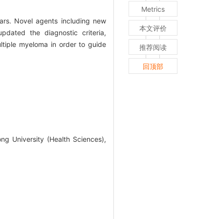
Metrics
ears. Novel agents including new
本文评价
pdated the diagnostic criteria,
ultiple myeloma in order to guide
推荐阅读
回顶部
ng University (Health Sciences),