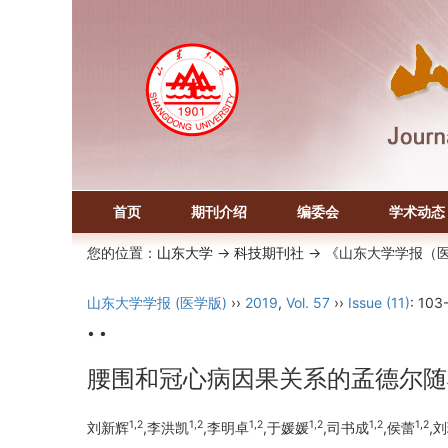
首页
期刊介绍
编委会
学术动态
您的位置：
山东大学
->
科技期刊社
-> 《山东大学学报（
山东大学学报 (医学版)
››
2019
,
Vol. 57
››
Issue (11)
: 103
• •
腰围和冠心病因果关系的孟德尔随
1,2
1,2
1,2
1,2
1,2
1,2
刘新辉
,李洪凯
,李明卓
,于媛媛
,司书成
,侯蕾
,