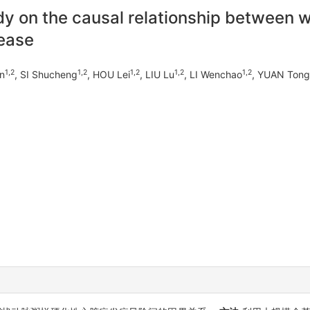
y on the causal relationship between 
sease
1,2
1,2
1,2
1,2
1,2
n
, SI Shucheng
, HOU Lei
, LIU Lu
, LI Wenchao
, YUAN Tong