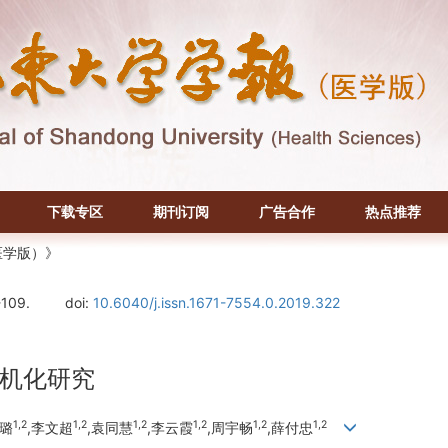
下载专区
期刊订阅
广告合作
热点推荐
医学版）》
-109.
doi:
10.6040/j.issn.1671-7554.0.2019.322
机化研究
1,2
1,2
1,2
1,2
1,2
1,2
刘璐
,李文超
,袁同慧
,李云霞
,周宇畅
,薛付忠