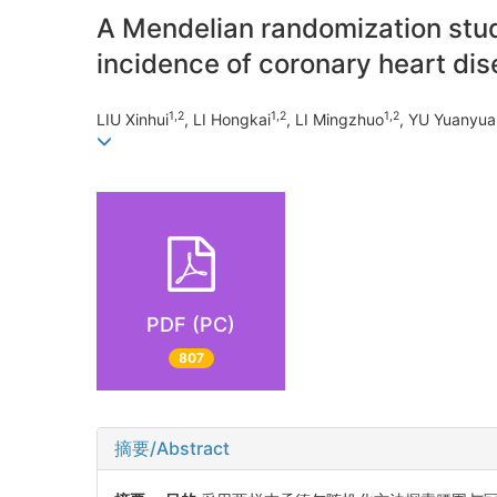
A Mendelian randomization stud
incidence of coronary heart di
1,2
1,2
1,2
LIU Xinhui
, LI Hongkai
, LI Mingzhuo
, YU Yuanyua
PDF (PC)
807
摘要/Abstract