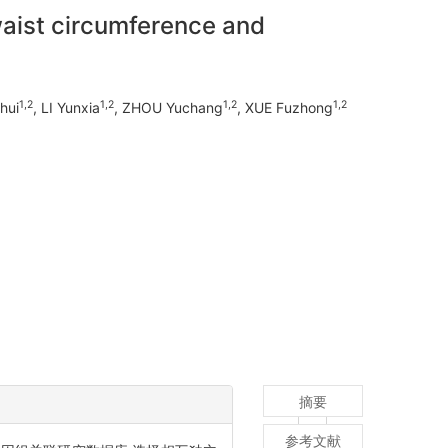
waist circumference and
1,2
1,2
1,2
1,2
hui
, LI Yunxia
, ZHOU Yuchang
, XUE Fuzhong
摘要
参考文献