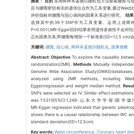
摘要：
目的
采用两样本孟德尔随机化方法探索腰围与
且与腰围密切相关的遗传位点作为工具变量,通过Wald比
评价指标对腰围与冠心病间的因果关系进行研究。
结果
选择其中的39个SNP作为工具变量。运用上述两样本孟德尔
P<0.001),MR-Egger回归结果表明遗传多效性不会对结果
正向因果关系,即腰围每增加一个标准差(SD=12.5 cm
关键词:
腰围,
冠心病,
两样本孟德尔随机化,
因果推断
Abstract:
Objective
To explore the causality betwe
randomization(2MR).
Methods
Mutually independent
Genome Wide Association Study(GWAS)databases. 
analyzed using 2MR methods, including Wald 
Egger)regression and weight median method.
Resul
SNPs were selected as IV. Similar effect estimati
was 1.531(95%CI:1.248- 山 东 大 学 学 报 (医 
MR-Egger regression indicated that genetic pleiotro
shows there is a causal relationship between WC a
standard deviation(SD=12.5cm).
Key words:
Waist circumference,
Coronary heart di