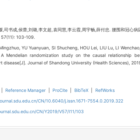
媛,司书成,侯蕾,刘璐,李文超,袁同慧,李云霞,周宇畅,薛付忠. 腰围和冠心病
(11): 103-109.
LI Mingzhuo, YU Yuanyuan, SI Shucheng, HOU Lei, LIU Lu, LI Wencha
A Mendelian randomization study on the causal relationship b
rt disease[J]. Journal of Shandong University (Health Sciences), 201
|
Reference Manager
|
ProCite
|
BibTeX
|
RefWorks
journal.sdu.edu.cn/CN/10.6040/j.issn.1671-7554.0.2019.322
journal.sdu.edu.cn/CN/Y2019/V57/I11/103