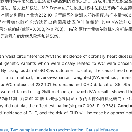
冠状动脉粥样硬化性心脏病发病风险间的因果关系。
方法
利用大规模全基
值法、逆方差加权法、MR-Egger回归法以及加权中位数法等两样本孟德
本研究利用样本量为232 101关于腰围的欧洲人群数据库,与样本量为86
随机化方法得出的因果效应估计值相近,其中IVW法的OR值为1.531(9
造成偏倚(截距=0.003,P=0.768)。
结论
两样本孟德尔随机化分析结果
)会导致冠心病发病风险增加约50%。
en waist circumference(WC)and incidence of coronary heart disea
 genetic variants which were closely related to WC were chosen a
By using odds ratio(OR)as outcome indicator, the causal relat
ratio method, inverse-variance weighted(IVW)method, mende
ts
WC dataset of 232 101 Europeans and CHD dataset of 86 995 E
ons were obtained using 2MR methods, of which IVW results showed
学 版)57卷11期 -刘新辉,等.腰围和冠心病因果关系的孟德尔随机化研究 \=-1.877;P<0.
py did not bias the effect estimation(slope=0.003, P=0.768).
Conclu
nd incidence of CHD, and the risk of CHD will increase by approxi
sease,
Two-sample mendelian randomization,
Causal inference