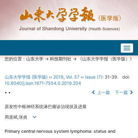
Togg
navig
您的位置：
山东大学
->
科技期刊社
-> 《山东大学学报（医学版）》
山东大学学报 (医学版)
››
2019
,
Vol. 57
››
Issue (7)
: 31-39.
doi:
10.6040/j.issn.1671-7554.0.2019.204
• •
上一篇
下一篇
原发性中枢神经系统淋巴瘤诊治现状及进展
周道斌,张炎
Primary central nervous system lymphoma: status and