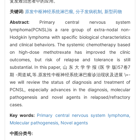
复发难治患者中的应用。
关键词:
原发中枢神经系统淋巴瘤,
分子发病机制,
新型药物
Abstract:
Primary central nervous system
lymphoma(PCNSL)is a rare group of extra-nodal non-
Hodgkin lymphoma with specific biological characteristics
and clinical behaviors. The systemic chemotherapy based
on high-dose methotrexate has improved the clinic
outcomes, but risk of relapse and tolerance is still
substantial. In this paper, 山 东 大 学 学 报 (医 学 版)57卷7
期 -周道斌,等.原发性中枢神经系统淋巴瘤诊治现状及进展 \=-
we will review the status of diagnosis and treatment of
PCNSL, especially advances in the diagnosis, molecular
pathogenesis and novel agents in relapsed/refractory
cases.
Key words:
Primary central nervous system lymphoma,
Molecular pathogenesis,
Novel agents
中图分类号: