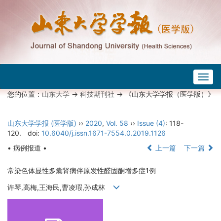
Togg
navig
您的位置：
山东大学
->
科技期刊社
-> 《山东大学学报（医学版）》
山东大学学报 (医学版)
››
2020
,
Vol. 58
››
Issue (4)
: 118-
120.
doi:
10.6040/j.issn.1671-7554.0.2019.1126
• 病例报道 •
上一篇
下一篇
常染色体显性多囊肾病伴原发性醛固酮增多症1例
许琴,高梅,王海民,曹凌瑕,孙成林