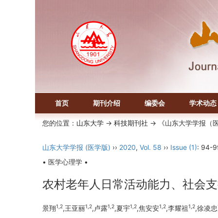
首页
期刊介绍
编委会
学术动态
您的位置：
山东大学
->
科技期刊社
-> 《山东大学学报（
山东大学学报 (医学版)
››
2020
,
Vol. 58
››
Issue (1)
: 94-9
• 医学心理学 •
农村老年人日常活动能力、社会支
1,2
1,2
1,2
1,2
1,2
1,2
景翔
,王亚丽
,卢露
,夏宇
,焦安安
,李耀祖
,徐凌忠