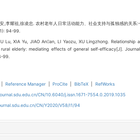
安安,李耀祖,徐凌忠. 农村老年人日常活动能力、社会支持与孤独感的关系:一
): 94-99.
 Lu, XIA Yu, JIAO Anan, LI Yaozu, XU Lingzhong. Relationship amon
 rural elderly: mediating effects of general self-efficacy[J]. Journ
4-99.
|
Reference Manager
|
ProCite
|
BibTeX
|
RefWorks
journal.sdu.edu.cn/CN/10.6040/j.issn.1671-7554.0.2019.1035
journal.sdu.edu.cn/CN/Y2020/V58/I1/94