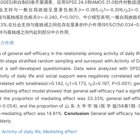
(GSES)和自制问卷开展调查。应用SPSS 24.0和AMOS 21.0软件对
会支持与一般自我效能呈显著负相关(
r=-
0
.
265
,r
1
=-
0
.
206
,r
2
=-
0
.
D
D
能与孤独感呈负相关(
r=-
0
.
240
, P<
0
.
001)。中介模型表明,一般自我效
33.33%;在社会支持与孤独感之间也存在显著的中介作用(95%
CI
为0.034~
持与孤独感之间均起到部分中介作用。
中介作用
f general self-efficacy in the relationship among activity of daily lif
i-stage stratified random sampling and surveyed with Activity of Da
and a self-developed questionnaire. Data were analyzed with S
ity of daily life and social support were negatively correlated wit
related with loneliness(
r=
0
.
142
, r
1
=
0
.
173
, r
2
=
0
.
187
, P<
0
.
001); ge
D
D
ediating effect model showed that general self-efficacy had a signif
d the proportion of mediating effect was 33.33%; general self-effi
34-0.054), and the proportion of 山 东 大 学 学 报 (医 学 版
ng effect was 14.81%.
Conclusion
General self-efficacy ha
lderly.
,
Activity of daily life,
Mediating effect