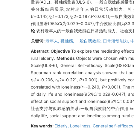
量表(ADL)、孤独感量表(ULS-6)、一般自我效能感量表
关分析结果显示,农村老年人的日常活动能力、社
(
r=
0
.
142
,r
1
=
0
.
173
,r
2
=
0
.
187
,P<
0
.
001
)
;一般自我效
D
D
作用显著(95%
CI
为0.029~0.047),中介效应比例为
论
农村老年人的一般自我效能在日常活动能力、社会支
关键词:
老年人,
孤独感,
一般自我效能,
日常活动能力,
Abstract:
Objective
To explore the mediating effects o
rural elderly.
Methods
Objects were chosen with mult
Scale(ULS-6), General Self-efficacy Scale(GSES)
Spearman rank correlation analysis showed that activ
r
1
=-
0
.
206
, r
2
=-
0
.
221
, P<
0
.
001), but positively cor
D
D
correlated with loneliness(
r=-
0
.
240
, P<
0
.
001). The m
of daily life and loneliness(95%
CI
:0.029-0.047), an
effect on social support and loneliness(95%
CI
: 0.0
社会支持与孤独感的关系:一般自我效能的中介作用 \=-mediati
daily life, social support and loneliness among rural e
Key words:
Elderly,
Loneliness,
General self-efficacy