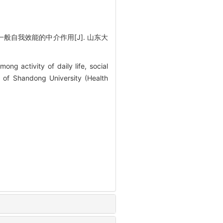
般自我效能的中介作用[J]. 山东大
g activity of daily life, social
al of Shandong University (Health