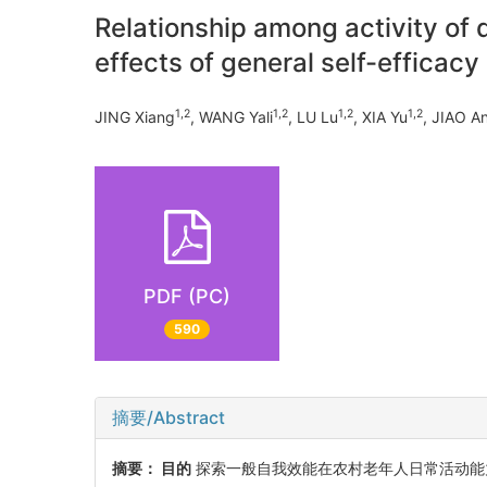
Relationship among activity of da
effects of general self-efficacy
1,2
1,2
1,2
1,2
JING Xiang
, WANG Yali
, LU Lu
, XIA Yu
, JIAO A
PDF (PC)
590
摘要/Abstract
摘要：
目的
探索一般自我效能在农村老年人日常活动能