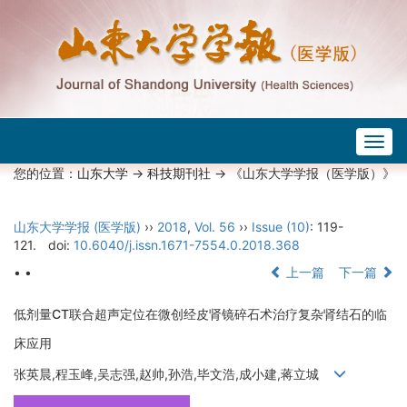
Togg
navig
您的位置：
山东大学
->
科技期刊社
-> 《山东大学学报（医学版）》
山东大学学报 (医学版)
››
2018
,
Vol. 56
››
Issue (10)
: 119-
121.
doi:
10.6040/j.issn.1671-7554.0.2018.368
• •
上一篇
下一篇
低剂量CT联合超声定位在微创经皮肾镜碎石术治疗复杂肾结石的临
床应用
张英晨,程玉峰,吴志强,赵帅,孙浩,毕文浩,成小建,蒋立城