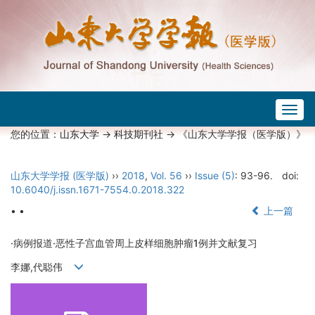
Togg
navig
您的位置：
山东大学
->
科技期刊社
-> 《山东大学学报（医学版）》
山东大学学报 (医学版)
››
2018
,
Vol. 56
››
Issue (5)
: 93-96.
doi:
10.6040/j.issn.1671-7554.0.2018.322
• •
上一篇
·病例报道·恶性子宫血管周上皮样细胞肿瘤1例并文献复习
李娜,代聪伟