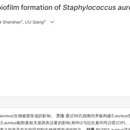
biofilm formation of
Staphylococcus aur
1
2
N Shanshan
, LIU Qiang
.aureus
)生物被膜形成的影响。
方法
通过96孔细胞培养板构建
S.aureus
对
S.aureus
黏附素相关基因表达量的影响;将Rh2与抗生素环丙沙星(CIP)、庆
生素之间是否存在协同抑制生物被膜形成的能力。
结果
Rh2对
S.aureus
浮游