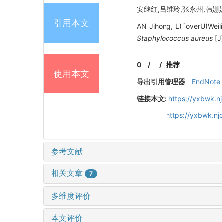
安继红,吕维玲,张永州,韩姗姗,
引用本文
AN Jihong, L(¨overU)Weil
Staphylococcus aureus
[J
0
/
/
推荐
使用本文
导出引用管理器
EndNote
链接本文:
https://yxbwk.n
https://yxbwk.n
参考文献
相关文章
7
多维度评价
本文评价