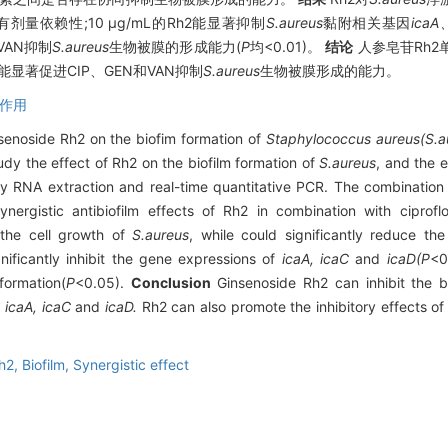
且具有剂量依赖性;10 μg/mL的Rh2能显著抑制
S.aureus
黏附相关基因
icaA
VAN抑制
S.aureus
生物被膜的形成能力(
P
均<0.01)。
结论
人参皂苷Rh2
能显著促进CIP、GEN和VAN抑制
S.aureus
生物被膜形成的能力。
作用
nsenoside Rh2 on the biofim formation of
Staphylococcus aureus(S.a
tudy the effect of Rh2 on the biofilm formation of
S.aureus
, and the 
 RNA extraction and real-time quantitative PCR. The combination of
ynergistic antibiofilm effects of Rh2 in combination with ciprof
the cell growth of
S.aureus
, while could significantly reduce the
ificantly inhibit the gene expressions of
icaA, icaC
and
icaD(P
<0
 formation(
P
<0.05).
Conclusion
Ginsenoside Rh2 can inhibit the b
s
icaA, icaC
and
icaD.
Rh2 can also promote the inhibitory effects o
h2,
Biofilm,
Synergistic effect