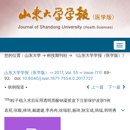
Togg
navig
您的位置：
山东大学
->
科技期刊社
-> 《山东大学学报（医学版）》
山东大学学报（医学版）
››
2017
,
Vol. 55
››
Issue (11)
: 89-
92.
doi:
10.6040/j.issn.1671-7554.0.2017.727
• 病例报道 •
上一篇
下一篇
125
I粒子植入术后应用透明质酸钠凝胶皮下注射保护皮肤1例
袁苑,张颖,林琦,戴建建,李冉冉,徐瑞彩,杨琦,耿宝成,韩猛,韩明勇