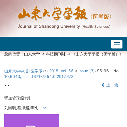
Togg
navig
您的位置：
山东大学
->
科技期刊社
-> 《山东大学学报（医学版）》
山东大学学报 (医学版)
››
2018
,
Vol. 56
››
Issue (3)
: 95-96.
doi:
10.6040/j.issn.1671-7554.0.2017.678
• •
上一篇
肾血管球瘤1例
刘国明,程海超,李刚