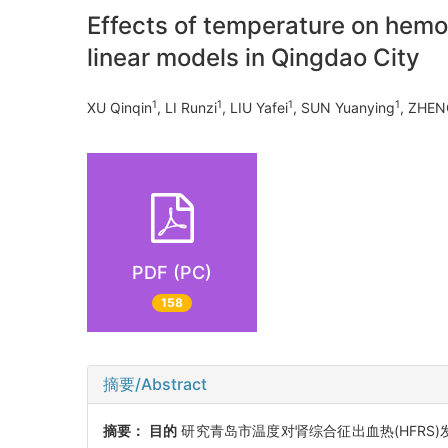
Effects of temperature on hemo
linear models in Qingdao City
1
1
1
1
XU Qinqin
, LI Runzi
, LIU Yafei
, SUN Yuanying
, ZHEN
PDF (PC)
158
摘要/Abstract
摘要：
目的
研究青岛市温度对肾综合征出血热(HFRS