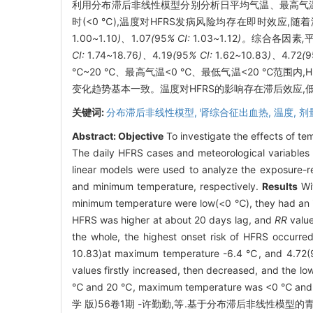
利用分布滞后非线性模型分别分析日平均气温、最高气温
时(<0 ℃),温度对HFRS发病风险均存在即时效应,随着
1
.
00
~
1
.
10
)、
1
.
07
(
95
% CI:
1
.
03
~
1
.
12
)。
综合各因素
,
CI:
1
.
74
~
18
.
76
)、
4
.
19
(
95
% CI:
1
.
62
~
10
.
83
)、
4
.
72
(
9
℃~20 ℃、最高气温<0 ℃、最低气温<20 ℃范围内,
变化趋势基本一致。温度对HFRS的影响存在滞后效应,
关键词:
分布滞后非线性模型,
肾综合征出血热,
温度,
剂
Abstract:
Objective
To investigate the effects of t
The daily HFRS cases and meteorological variables
linear models were used to analyze the exposure-
and minimum temperature, respectively.
Results
Wit
minimum temperature were low(<0 ℃), they had an im
HFRS was higher at about 20 days lag, and
RR
valu
the whole, the highest onset risk of HFRS occurre
10.83)at maximum temperature -6.4 ℃, and 4.72
values firstly increased, then decreased, and the l
℃ and 20 ℃, maximum temperature was <0 ℃ and mi
学 版)56卷1期 -许勤勤,等.基于分布滞后非线性模型