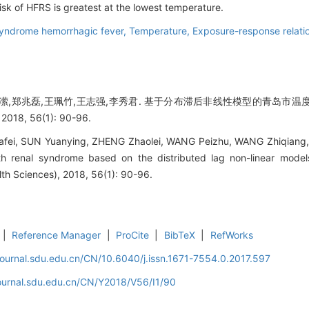
isk of HFRS is greatest at the lowest temperature.
syndrome hemorrhagic fever,
Temperature,
Exposure-response relati
苑潆,郑兆磊,王珮竹,王志强,李秀君. 基于分布滞后非线性模型的青岛市
18, 56(1): 90-96.
Yafei, SUN Yuanying, ZHENG Zhaolei, WANG Peizhu, WANG Zhiqiang, L
h renal syndrome based on the distributed lag non-linear models
th Sciences), 2018, 56(1): 90-96.
|
Reference Manager
|
ProCite
|
BibTeX
|
RefWorks
journal.sdu.edu.cn/CN/10.6040/j.issn.1671-7554.0.2017.597
journal.sdu.edu.cn/CN/Y2018/V56/I1/90