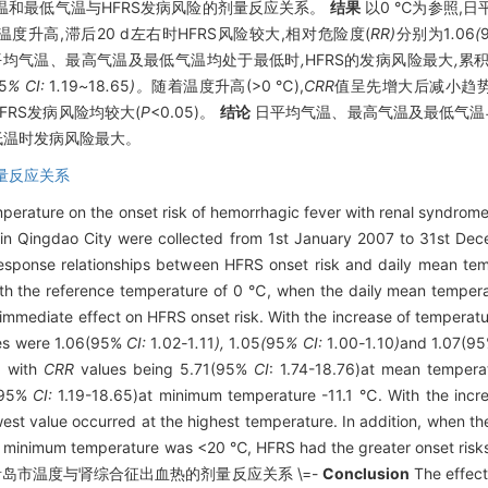
和最低气温与HFRS发病风险的剂量反应关系。
结果
以0 ℃为参照,
温度升高,滞后20 d左右时HFRS风险较大,相对危险度(
RR)
分别为1
.
06
(
平均气温
、
最高气温及最低气温均处于最低时
,
HFRS的发病风险最大
,
累
5
% CI:
1
.
19
~
18
.
65
)。
随着温度升高(>0 ℃),
CRR
值呈先增大后减小趋势
HFRS发病风险均较大(
P
<0.05)。
结论
日平均气温、最高气温及最低气温与
低温时发病风险最大。
量反应关系
emperature on the onset risk of hemorrhagic fever with renal syndro
 in Qingdao City were collected from 1st January 2007 to 31st Dec
response relationships between HFRS onset risk and daily mean t
h the reference temperature of 0 ℃, when the daily mean temper
mediate effect on HFRS onset risk. With the increase of temperatur
es were 1.06(95%
CI:
1
.
02
-
1
.
11
),
1
.
05
(
95
% CI:
1
.
00
-
1
.
10
)
and 1.07(9
d with
CRR
values being 5.71(95%
CI
: 1.74-18.76)at mean temper
(95%
CI:
1.19-18.65)at minimum temperature -11.1 ℃. With the inc
owest value occurred at the highest temperature. In addition, when 
nimum temperature was <20 ℃, HFRS had the greater onset risks
的青岛市温度与肾综合征出血热的剂量反应关系 \=-
Conclusion
The effect