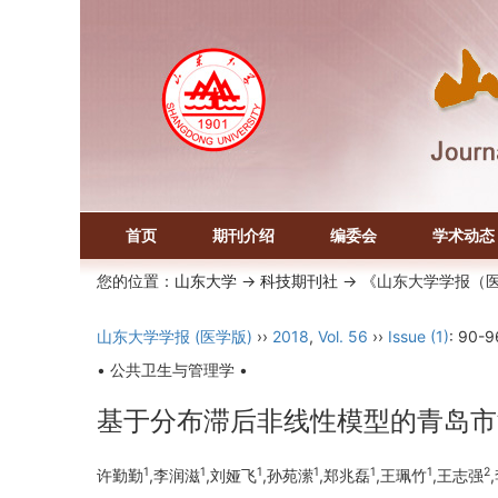
首页
期刊介绍
编委会
学术动态
您的位置：
山东大学
->
科技期刊社
-> 《山东大学学报（
山东大学学报 (医学版)
››
2018
,
Vol. 56
››
Issue (1)
: 90-9
• 公共卫生与管理学 •
基于分布滞后非线性模型的青岛市
1
1
1
1
1
1
2
许勤勤
,李润滋
,刘娅飞
,孙苑潆
,郑兆磊
,王珮竹
,王志强