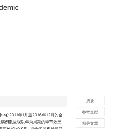
idemic
摘要
参考文献
心2011年1月至2016年12月的全
核发病例数呈现以年为周期的季节效应,
相关文章
声序列
(P
>0.05), 拟合优度相对最好