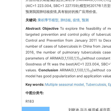
1
(AIC=1 223.004, SBC=1 227.159);模型对
预测我国肺结核疫情,具有较好的推广应用价值。
关键词:
乘积季节模型,
肺结核,
疫情,
预测
Abstract:
Objective
To explore the feasibility of m
targeted prevention and control policy of tubercul
Control and Prevention from January 2011 to Dece
number of cases of tuberculosis in China from Janu
2016, the number of pulmonary tuberculosis cases
parameters of ARIMA(0,1,1)(0,1,1)
(without constant 
12
Goodness of fit was the best(AIC=1 223.004, SBC=1 
values.
Conclusion
ARIMA(0,1,1)(0,1,1)
(without co
12
model has good popularization and application value
Key words:
Multiple seasonal model,
Tuberculosis,
E
中图分类号:
R183
刘晓迪,马洁,修璟威,崔庆霞,李