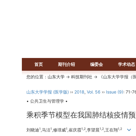
首页
期刊介绍
编委会
学术动态
您的位置：
山东大学
->
科技期刊社
-> 《山东大学学报（
山东大学学报 (医学版)
››
2018
,
Vol. 56
››
Issue (9)
: 71-7
• 公共卫生与管理学 •
乘积季节模型在我国肺结核疫情预
1
1
1
1,2
1,2
1,2
刘晓迪
,马洁
,修璟威
,崔庆霞
,李望晨
,王在翔