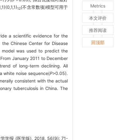
Metrics
)(0,1,1)
(不含常数项)模型可用于
12
本文评价
推荐阅读
ide a scientific evidence for the
回顶部
 the Chinese Center for Disease
e model was used to predict the
From January 2011 to December
end of long-term declining. All
a white noise sequence(
P
>0.05).
rally consistent with the actual
onary tuberculosis in China. The
学版), 2018, 56(9): 71-