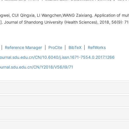
ingwei, CUI Qingxia, LI Wangchen,WANG Zaixiang. Application of mult
]. Journal of Shandong University (Health Sciences), 2018, 56(9): 71
|
Reference Manager
|
ProCite
|
BibTeX
|
RefWorks
journal.sdu.edu.cn/CN/10.6040/j.issn.1671-7554.0.2017.1266
journal.sdu.edu.cn/CN/Y2018/V56/I9/71