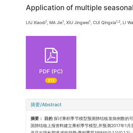
Application of multiple seasona
1
1
1
1,2
LIU Xiaodi
, MA Jie
, XIU Jingwei
, CUI Qingxia
, LI W
PDF (PC)
213
摘要/Abstract
摘要：
目的
探讨乘积季节模型预测肺结核发病例数的可
国肺结核上报资料建立乘积季节模型,并预测2017年1月
并且出现长期递减的趋势;乘积季节ARIMA(0,1,1)(0,1,1)