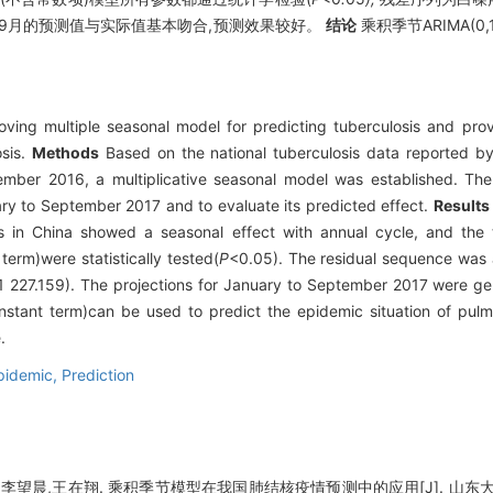
2
2017年1月至9月的预测值与实际值基本吻合,预测效果较好。
结论
乘积季节ARIMA(0,1,1
oving multiple seasonal model for predicting tuberculosis and prov
osis.
Methods
Based on the national tuberculosis data reported by
mber 2016, a multiplicative seasonal model was established. Th
ary to September 2017 and to evaluate its predicted effect.
Results
 in China showed a seasonal effect with annual cycle, and the tr
term)were statistically tested(
P
<0.05). The residual sequence was 
227.159). The projections for January to September 2017 were gene
nstant term)can be used to predict the epidemic situation of pulm
.
pidemic,
Prediction
望晨,王在翔. 乘积季节模型在我国肺结核疫情预测中的应用[J]. 山东大学学报 (医