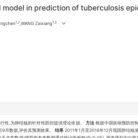
l model in prediction of tuberculosis ep
1,2
1,2
angchen
,WANG Zaixiang
行性,为肺结核的针对性防控提供理论依据。
方法
根据中国疾病预防控制中
至9月数据,评价其预测效果。
结果
2011年1月至2016年12月我国肺结
(不含常数项)模型所有参数都通过统计学检验(
P<
0
.
05
),
残差序列为白噪