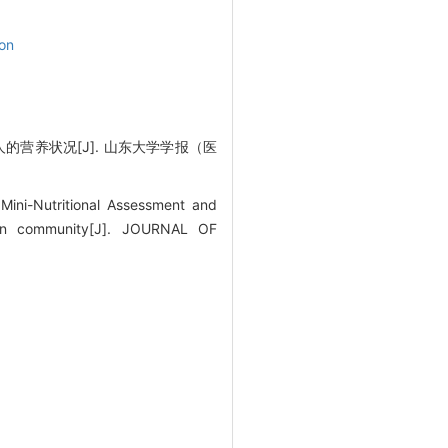
ion
的营养状况[J]. 山东大学学报（医
ni-Nutritional Assessment and
ly in community[J]. JOURNAL OF