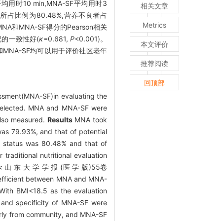
均用时10 min,MNA-SF平均用时3
相关文章
所占比例为80.48%,营养不良者占
Metrics
,MNA和MNA-SF得分的Pearson相关
状况的一致性好(
κ
=0.681,
P
<0.001)。
本文评价
和MNA-SF均可以用于评价社区老年
推荐阅读
回顶部
essment(MNA-SF)in evaluating the
y selected. MNA and MNA-SF were
 also measured.
Results
MNA took
as 79.93%, and that of potential
l status was 80.48% and that of
raditional nutritional evaluation
< 山 东 大 学 学 报 (医 学 版)55卷
ent between MNA and MNA-
With BMI<18.5 as the evaluation
ty and specificity of MNA-SF were
derly from community, and MNA-SF