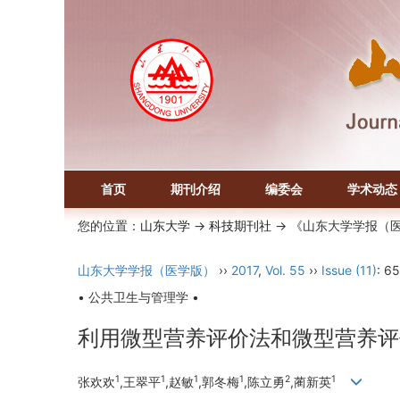
首页
期刊介绍
编委会
学术动态
您的位置：
山东大学
->
科技期刊社
-> 《山东大学学报（
山东大学学报（医学版）
››
2017
,
Vol. 55
››
Issue (11)
: 6
• 公共卫生与管理学 •
利用微型营养评价法和微型营养评
1
1
1
1
2
1
张欢欢
,王翠平
,赵敏
,郭冬梅
,陈立勇
,蔺新英