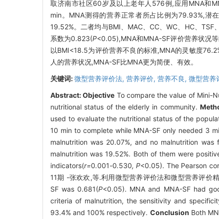
取济南市社区60岁及以上老年人576例,应用MNA和
min。MNA测得的营养正常者所占比例为79.93%,潜
19.52%。二者均与BMI、MAC、CC、WC、HC、TS
系数为0.823(
P
<0.05),MNA和MNA-SF评价营养状况等
以BMI<18.5为评价营养不良的标准,MNA的灵敏度76.2
人的营养状况,MNA-SF比MNA更为简便、有效。
关键词:
微型营养评价法,
营养评价,
营养不良,
微型营养
Abstract:
Objective
To compare the value of Mini-N
nutritional status of the elderly in community.
Meth
used to evaluate the nutritional status of the pop
10 min to complete while MNA-SF only needed 3 min
malnutrition was 20.07%, and no malnutrition was
malnutrition was 19.52%. Both of them were positive
indicators(
r=
0
.
001
-
0
.
530
, P
<0.05). The Pearson co
11期 -张欢欢,等.利用微型营养评价法和微型营养评价精法评价社区老年人的
SF was 0.681(
P
<0.05). MNA and MNA-SF had good c
criteria of malnutrition, the sensitivity and speci
93.4% and 100% respectively.
Conclusion
Both MNA