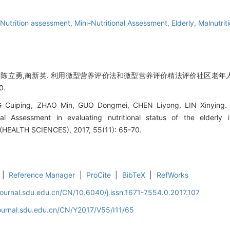
Nutrition assessment,
Mini-Nutritional Assessment,
Elderly,
Malnutrit
梅,陈立勇,蔺新英. 利用微型营养评价法和微型营养评价精法评价社区老年人
0.
uiping, ZHAO Min, GUO Dongmei, CHEN Liyong, LIN Xinying. Mi
onal Assessment in evaluating nutritional status of the elder
EALTH SCIENCES), 2017, 55(11): 65-70.
|
Reference Manager
|
ProCite
|
BibTeX
|
RefWorks
journal.sdu.edu.cn/CN/10.6040/j.issn.1671-7554.0.2017.107
journal.sdu.edu.cn/CN/Y2017/V55/I11/65