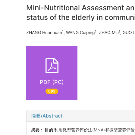
Mini-Nutritional Assessment and
status of the elderly in commun
1
1
1
ZHANG Huanhuan
, WANG Cuiping
, ZHAO Min
, GUO 
PDF (PC)
683
摘要/Abstract
摘要：
目的
利用微型营养评价法(MNA)和微型营养评价