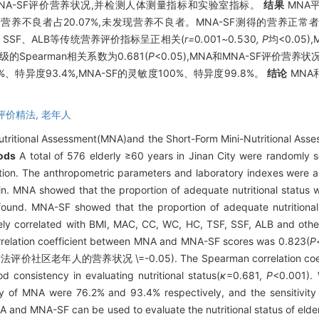
MNA-SF评价营养状况,并检测人体测量指标和实验室指标。
结果
MNA平
在营养不良者占20.07%,未发现营养不良者。MNA-SF测得的营养正常者
F、SSF、ALB等传统营养评价指标呈正相关(
r=
0
.
001
~
0
.
530
, P
均<0.05)
级的Spearman相关系数为0.681(
P
<0.05),MNA和MNA-SF评价营养
%、特异度93.4%,MNA-SF的灵敏度100%、特异度99.8%。
结论
MNA
评价精法,
老年人
utritional Assessment(MNA)and the Short-Form Mini-Nutritional Ass
ods
A total of 576 elderly ≥60 years in Jinan City were randoml
ulation. The anthropometric parameters and laboratory indexes were
. MNA showed that the proportion of adequate nutritional status w
 found. MNA-SF showed that the proportion of adequate nutritiona
ly correlated with BMI, MAC, CC, WC, HC, TSF, SSF, ALB and other t
rrelation coefficient between MNA and MNA-SF scores was 0.823(
P
营养状况 \=-0.05). The Spearman correlation coeffici
onsistency in evaluating nutritional status(
κ
=0.681,
P
<0.001). 
ficity of MNA were 76.2% and 93.4% respectively, and the sensitivi
 and MNA-SF can be used to evaluate the nutritional status of el