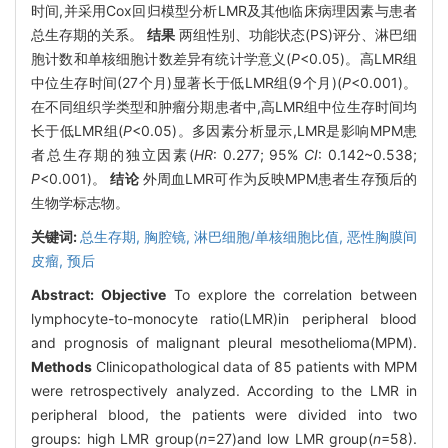
时间,并采用Cox回归模型分析LMR及其他临床病理因素与患者
总生存期的关系。
结果
两组性别、功能状态(PS)评分、淋巴细
胞计数和单核细胞计数差异有统计学意义(
P
<0.05)。高LMR组
中位生存时间(27个月)显著长于低LMR组(9个月)(
P
<0.001)。
在不同组织学类型和肿瘤分期患者中,高LMR组中位生存时间均
长于低LMR组(
P
<0.05)。多因素分析显示,LMR是影响MPM患
者总生存期的独立因素(
HR
: 0.277; 95%
CI
: 0.142~0.538;
P
<0.001)。
结论
外周血LMR可作为反映MPM患者生存预后的
生物学标志物。
关键词:
总生存期,
胸腔镜,
淋巴细胞/单核细胞比值,
恶性胸膜间
皮瘤,
预后
Abstract:
Objective
To explore the correlation between
lymphocyte-to-monocyte ratio(LMR)in peripheral blood
and prognosis of malignant pleural mesothelioma(MPM).
Methods
Clinicopathological data of 85 patients with MPM
were retrospectively analyzed. According to the LMR in
peripheral blood, the patients were divided into two
groups: high LMR group(
n
=27)and low LMR group(
n
=58).