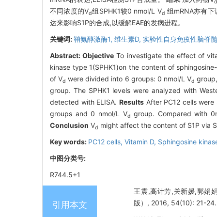
不同浓度的V
组SPHK1较0 nmol/L V
组mRNA亦有下
d
d
达来影响S1P的合成,以缓解EAE的发病进程。
关键词:
鞘氨醇激酶1,
维生素D,
实验性自身免疫性脑脊髓
Abstract:
Objective
To investigate the effect of vi
kinase type 1(SPHK1)on the content of sphingosin
of V
were divided into 6 groups: 0 nmol/L V
group,
d
d
group. The SPHK1 levels were analyzed with Weste
detected with ELISA.
Results
After PC12 cells were 
groups and 0 nmol/L V
group. Compared with 0
d
Conclusion
V
might affect the content of S1P via 
d
Key words:
PC12 cells,
Vitamin D,
Sphingosine kinas
中图分类号:
R744.5+1
王震,高计芳,关新媛,郭娟娟
版）, 2016, 54(10): 21-24.
引用本文