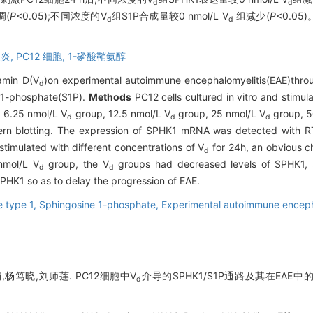
d
d
d
调(
P
<0.05);不同浓度的V
组S1P合成量较0 nmol/L V
组减少(
P
<0.05
d
d
炎,
PC12 细胞,
1-磷酸鞘氨醇
tamin D(V
)on experimental autoimmune encephalomyelitis(EAE)throu
d
e-1-phosphate(S1P).
Methods
PC12 cells cultured in vitro and stimul
 6.25 nmol/L V
group, 12.5 nmol/L V
group, 25 nmol/L V
group, 5
d
d
d
rn blotting. The expression of SPHK1 mRNA was detected with RT
stimulated with different concentrations of V
for 24h, an obvious 
d
nmol/L V
group, the V
groups had decreased levels of SPHK1
d
d
SPHK1 so as to delay the progression of EAE.
e type 1,
Sphingosine 1-phosphate,
Experimental autoimmune enceph
,杨笃晓,刘师莲. PC12细胞中V
介导的SPHK1/S1P通路及其在EAE中
d