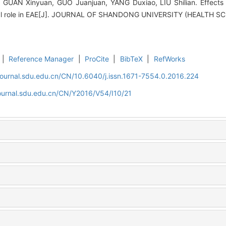
GUAN Xinyuan, GUO Juanjuan, YANG Duxiao, LIU Shilian. Effects 
tial role in EAE[J]. JOURNAL OF SHANDONG UNIVERSITY (HEALTH SCI
|
Reference Manager
|
ProCite
|
BibTeX
|
RefWorks
journal.sdu.edu.cn/CN/10.6040/j.issn.1671-7554.0.2016.224
journal.sdu.edu.cn/CN/Y2016/V54/I10/21