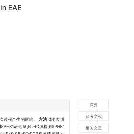
 in EAE
摘要
参考文献
)发病过程产生的影响。
方法
体外培养
检测SPHK1表达量;RT-PCR检测SPHK1
相关文章
少(
P
<0.05);RT-PCR检测结果显示,