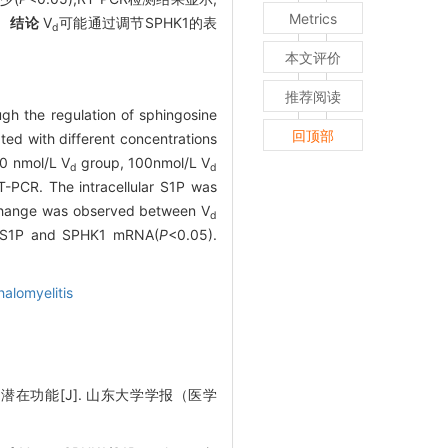
Metrics
)。
结论
V
可能通过调节SPHK1的表
d
本文评价
推荐阅读
gh the regulation of sphingosine
回顶部
ated with different concentrations
0 nmol/L V
group, 100nmol/L V
d
d
-PCR. The intracellular S1P was
change was observed between V
d
, S1P and SPHK1 mRNA(
P
<0.05).
alomyelitis
的潜在功能[J]. 山东大学学报（医学