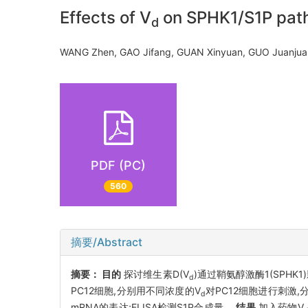
Effects of V
on SPHK1/S1P pathw
d
WANG Zhen, GAO Jifang, GUAN Xinyuan, GUO Juanjua
PDF (PC)
560
摘要/Abstract
摘要：
目的
探讨维生素D(V
)通过鞘氨醇激酶1(SPHK
d
PC12细胞,分别用不同浓度的V
对PC12细胞进行刺激,分为0
d
mRNA的表达;ELISA检测S1P合成量。
结果
加入药物V