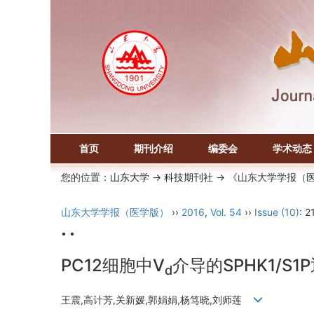
首页
期刊介绍
编委会
学术动态
您的位置：
山东大学
->
科技期刊社
-> 《山东大学学报（
山东大学学报（医学版）
››
2016
,
Vol. 54
››
Issue (10)
: 2
• •
PC12细胞中V
介导的SPHK1/S
d
王震,高计芳,关新媛,郭娟娟,杨笃晓,刘师莲