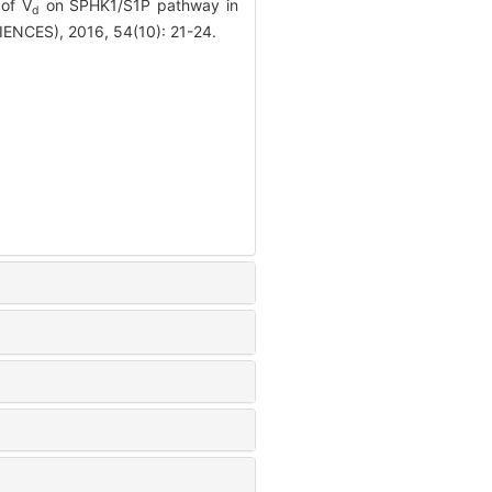
of V
on SPHK1/S1P pathway in
d
ENCES), 2016, 54(10): 21-24.