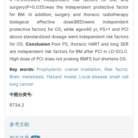
surgery(
P
=0.035)was the independent protective factor
for BM. In addition, surgery and thoracic radiotherapy
biological effective dose(BED)were independent
protective factors for OS, while age≥60 yr, PS>1 and PCI
above standardized dosage were independent risk factors
for OS.
Conclusion
Poor PS, thoracic HART and long SER
are independent risk factors for BM after PCI in LD-SCLC.
High dose of PCI does not prolong BMFS but shortens OS.
Key words:
Prophylactic cranial irradiation,
Risk factor,
Brain metastasis,
Hazard model,
Local-disease small cell
lung cancer
中图分类号:
R734.2
参考文献
相关文章