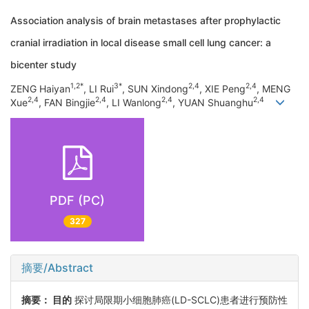
Association analysis of brain metastases after prophylactic
cranial irradiation in local disease small cell lung cancer: a
bicenter study
1,2*
3*
2,4
2,4
ZENG Haiyan
, LI Rui
, SUN Xindong
, XIE Peng
, MENG
2,4
2,4
2,4
2,4
Xue
, FAN Bingjie
, LI Wanlong
, YUAN Shuanghu
PDF (PC)
327
摘要/Abstract
摘要：
目的
探讨局限期小细胞肺癌(LD-SCLC)患者进行预防性