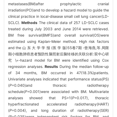
metastases(BM)after prophylactic cranial
irradiation(PCI)and to develop a hazard model to guide the
clinical practice in local-disease small cell lung cancer(LD-
SCLC).
Methods
The clinical data of 257 LD-SCLC cases
treated during July 2003 and June 2014 were retrieved.
BM free survival(BMFS)and overall survival(OS)were
estimated using Kaplan-Meier method. High risk factors
and the 山 东 大 学 学 报 (医 学 版)55卷7期 -曾海燕,等.局限
期小细胞肺癌患者预防性脑照射后脑转移的关联分析:双中心研
究 \=-hazard model for BM were identified using Cox
regression analyses.
Results
During the median follow-up
of 34 months, BM occurred in 47(18.3%)patients.
Univariate analyses indicated that performance status(PS)
(
P
=0.040)and thoracic radiotherapy
schedule(
P
=0.001)were associated with BM. Multivariate
analyses showed that PS>1(
P
=0.017), thoracic
hyperfractionated accelerated radiotherapy(HART)
(
P
=0.004), and long duration of radiotherapy(SER)
(P
=0.035)were independent risk factors for BM, and