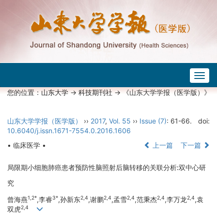
Togg
navig
您的位置：
山东大学
->
科技期刊社
-> 《山东大学学报（医学版）》
山东大学学报（医学版）
››
2017
,
Vol. 55
››
Issue (7)
: 61-66.
doi:
10.6040/j.issn.1671-7554.0.2016.1606
• 临床医学 •
上一篇
下一篇
局限期小细胞肺癌患者预防性脑照射后脑转移的关联分析:双中心研
究
1,2*
3*
2,4
2,4
2,4
2,4
2,4
曾海燕
,李睿
,孙新东
,谢鹏
,孟雪
,范秉杰
,李万龙
,袁
2,4
双虎