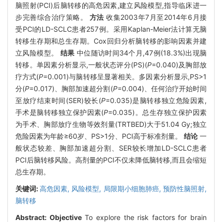
脑照射(PCI)后脑转移的高危因素,建立风险模型,指导临床进一
步完善综合治疗策略。
方法
收集2003年7月至2014年6月接
受PCI的LD-SCLC患者257例。采用Kaplan-Meier法计算无脑
转移生存期和总生存期。Cox回归分析脑转移的影响因素并建
立风险模型。
结果
中位随访时间34个月,47例(18.3%)出现脑
转移。单因素分析显示,一般状态评分(PS)(
P
=0.040)及胸部放
疗方式(
P
=0.001)与脑转移呈显著相关。多因素分析显示,PS>1
分(
P
=0.017)、胸部加速超分割(
P
=0.004)、任何治疗开始时间
至放疗结束时间(SER)较长(
P
=0.035)是脑转移独立危险因素,
手术是脑转移独立保护因素(
P
=0.035)。总生存独立保护因素
为手术、胸部放疗生物等效剂量(TRTBED)大于51.04 Gy;独立
危险因素为年龄≥60岁、PS>1分、PCI高于标准剂量。
结论
一
般状态较差、胸部加速超分割、SER较长增加LD-SCLC患者
PCI后脑转移风险。高剂量的PCI不仅未降低脑转移,而且会缩短
总生存期。
关键词:
高危因素,
风险模型,
局限期小细胞肺癌,
预防性脑照射,
脑转移
Abstract:
Objective
To explore the risk factors for brain