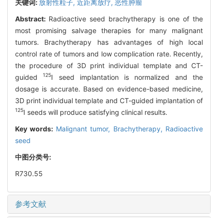
关键词:
放射性粒子,
近距离放疗,
恶性肿瘤
Abstract:
Radioactive seed brachytherapy is one of the
most promising salvage therapies for many malignant
tumors. Brachytherapy has advantages of high local
control rate of tumors and low complication rate. Recently,
the procedure of 3D print individual template and CT-
125
guided
I seed implantation is normalized and the
dosage is accurate. Based on evidence-based medicine,
3D print individual template and CT-guided implantation of
125
I seeds will produce satisfying clinical results.
Key words:
Malignant tumor,
Brachytherapy,
Radioactive
seed
中图分类号:
R730.55
参考文献