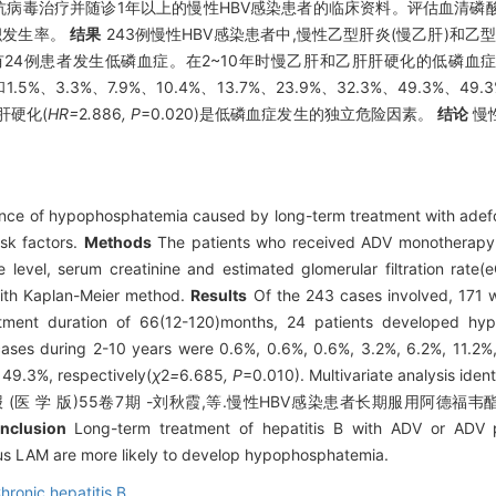
M)抗病毒治疗并随诊1年以上的慢性HBV感染患者的临床资料。评估血清
累积发生率。
结果
243例慢性HBV感染患者中,慢性乙型肝炎(慢乙肝)和乙型
个月,有24例患者发生低磷血症。在2~10年时慢乙肝和乙肝肝硬化的低磷血症
和1.5%、3.3%、7.9%、10.4%、13.7%、23.9%、32.3%、49.3%、49.3
肝肝硬化(
HR=
2
.
886
, P
=0.020)是低磷血症发生的独立危险因素。
结论
慢
nce of hypophosphatemia caused by long-term treatment with adefovi
isk factors.
Methods
The patients who received ADV monotherapy 
level, serum creatinine and estimated glomerular filtration rate
ith Kaplan-Meier method.
Results
Of the 243 cases involved, 171 w
eatment duration of 66(12-120)months, 24 patients developed hy
ses during 2-10 years were 0.6%, 0.6%, 0.6%, 3.2%, 6.2%, 11.2%,
49.3%, respectively(
χ
2
=
6
.
685
, P
=0.010). Multivariate analysis ident
学 学 报 (医 学 版)55卷7期 -刘秋霞,等.慢性HBV感染患者长期服用阿德福
nclusion
Long-term treatment of hepatitis B with ADV or ADV 
us LAM are more likely to develop hypophosphatemia.
hronic hepatitis B