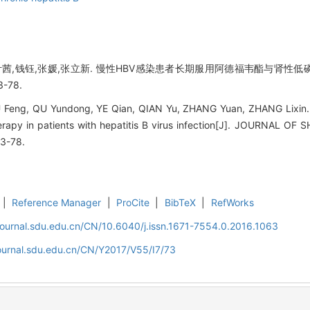
叶茜,钱钰,张媛,张立新. 慢性HBV感染患者长期服用阿德福韦酯与肾性低磷
3-78.
IU Feng, QU Yundong, YE Qian, QIAN Yu, ZHANG Yuan, ZHANG Lixin
therapy in patients with hepatitis B virus infection[J]. JOURNAL
73-78.
|
Reference Manager
|
ProCite
|
BibTeX
|
RefWorks
journal.sdu.edu.cn/CN/10.6040/j.issn.1671-7554.0.2016.1063
journal.sdu.edu.cn/CN/Y2017/V55/I7/73