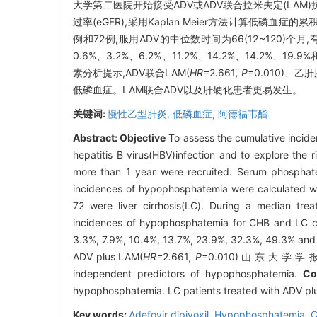
大学第二医院开始接受ADV或ADV联合拉米夫定(LA
过率(eGFR),采用Kaplan Meier方法计算低磷血症的
例和72例,服用ADV的中位数时间为66(12~120)
0.6%、3.2%、6.2%、11.2%、14.2%、14.2%、19.9%
素分析提示,ADV联合LAM(
HR=
2
.
661
, P
=0.010)、乙
低磷血症。LAM联合ADV以及肝硬化患者更易发生。
关键词:
慢性乙型肝炎,
低磷血症,
阿德福韦酯
Abstract:
Objective
To assess the cumulative incide
hepatitis B virus(HBV)infection and to explore the r
more than 1 year were recruited. Serum phosphate 
incidences of hypophosphatemia were calculated w
72 were liver cirrhosis(LC). During a median tr
incidences of hypophosphatemia for CHB and LC ca
3.3%, 7.9%, 10.4%, 13.7%, 23.9%, 32.3%, 49.3% and 
ADV plus LAM(
HR=
2
.
661
, P
=0.010) 山 东 大 
independent predictors of hypophosphatemia.
Co
hypophosphatemia. LC patients treated with ADV pl
Key words:
Adefovir dipivoxil,
Hypophosphatemia,
C