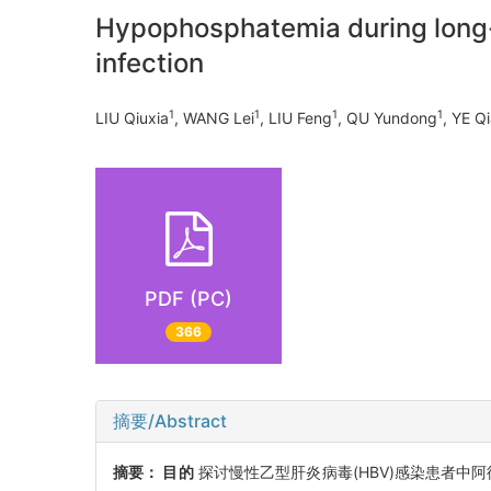
Hypophosphatemia during long-te
infection
1
1
1
1
LIU Qiuxia
, WANG Lei
, LIU Feng
, QU Yundong
, YE Q
PDF (PC)
366
摘要/Abstract
摘要：
目的
探讨慢性乙型肝炎病毒(HBV)感染患者中