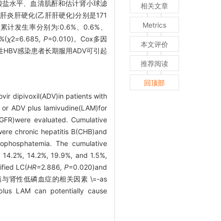
磷酸盐水平、血清肌酐和估计肾小球滤
相关文章
肝炎肝硬化(乙肝肝硬化)分别是171
Metrics
累计发生率分别为:0.6%、0.6%、
%(
χ
2
=
6
.
685
, P
=0.010)。Cox多因
本文评价
性HBV感染患者长期服用ADV可引起
推荐阅读
回顶部
r dipivoxil(ADV)in patients with
or ADV plus lamivudine(LAM)for
(eGFR)were evaluated. Cumulative
ere chronic hepatitis B(CHB)and
pophosphatemia. The cumulative
 14.2%, 14.2%, 19.9%, and 1.5%,
ified LC(
HR=
2
.
886
, P
=0.020)and
韦酯与肾性低磷血症的相关因素 \=-as
plus LAM can potentially cause