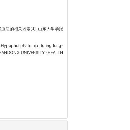
血症的相关因素[J]. 山东大学学报
. Hypophosphatemia during long-
 OF SHANDONG UNIVERSITY (HEALTH