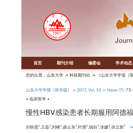
首页
期刊介绍
编委会
学术动态
您的位置：
山东大学
->
科技期刊社
-> 《山东大学学报（
山东大学学报（医学版）
››
2017
,
Vol. 55
››
Issue (7)
: 73
• 临床医学 •
慢性HBV感染患者长期服用阿德
1
1
1
1
1
1
2
1
刘秋霞
,王磊
,刘峰
,曲云东
,叶茜
,钱钰
,张媛
,张立新