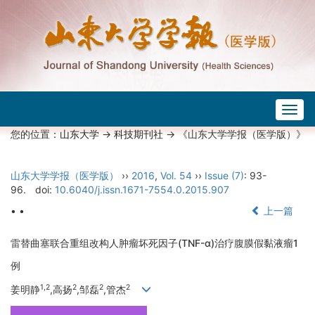
Togg
navig
您的位置：
山东大学
->
科技期刊社
-> 《山东大学学报（医学版）》
山东大学学报（医学版）
››
2016
,
Vol. 54
››
Issue (7)
: 93-
96.
doi:
10.6040/j.issn.1671-7554.0.2015.907
• •
上一篇
雷替曲塞联合重组改构人肿瘤坏死因子(TNF-α)治疗腹膜假黏液瘤1
例
1,2
2
2
2
姜明静
,高扬
,邹磊
,管杰