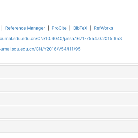
|
Reference Manager
|
ProCite
|
BibTeX
|
RefWorks
journal.sdu.edu.cn/CN/10.6040/j.issn.1671-7554.0.2015.653
journal.sdu.edu.cn/CN/Y2016/V54/I11/95