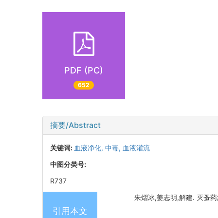
PDF (PC)
652
摘要/Abstract
关键词:
血液净化,
中毒,
血液灌流
中图分类号:
R737
朱熠冰,姜志明,解建. 灭蚤药急性
引用本文