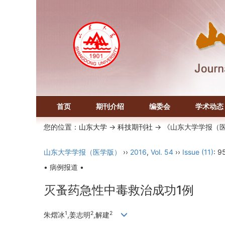
首页
期刊介绍
编委会
学术动态
您的位置：
山东大学
->
科技期刊社
-> 《山东大学学报（
山东大学学报（医学版）
››
2016
,
Vol. 54
››
Issue (11)
: 9
• 病例报道 •
灭蚤药急性中毒救治成功1例
1
2
2
朱熠冰
,姜志明
,解建