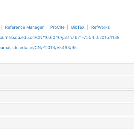
|
Reference Manager
|
ProCite
|
BibTeX
|
RefWorks
journal.sdu.edu.cn/CN/10.6040/j.issn.1671-7554.0.2015.1139
journal.sdu.edu.cn/CN/Y2016/V54/I3/95