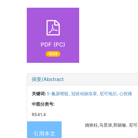
PDF (PC)
1028
摘要/Abstract
关键词:
5-氟尿嘧啶,
冠状动脉痉挛,
尼可地尔,
心绞痛
中图分类号:
R541.4
姚铁柱,马景涛,郭丽敏. 尼可地
引用本文