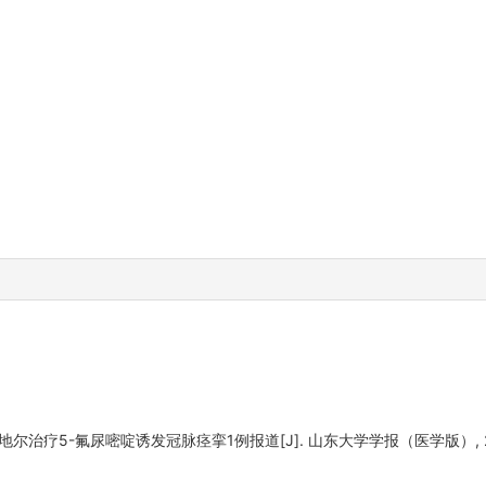
尔治疗5-氟尿嘧啶诱发冠脉痉挛1例报道[J]. 山东大学学报（医学版）, 2016, 