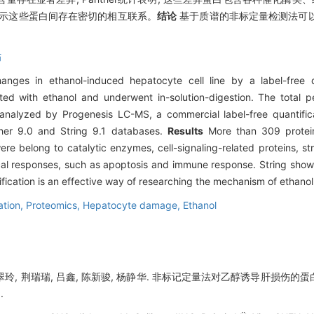
g显示这些蛋白间存在密切的相互联系。
结论
基于质谱的非标定量检测法可
伤
nges in ethanol-induced hepatocyte cell line by a label-free 
ted with ethanol and underwent in-solution-digestion. The total 
lyzed by Progenesis LC-MS, a commercial label-free quantificati
her 9.0 and String 9.1 databases.
Results
More than 309 protein
e belong to catalytic enzymes, cell-signaling-related proteins, st
ogical responses, such as apoptosis and immune response. String show
ification is an effective way of researching the mechanism of etha
ation,
Proteomics,
Hepatocyte damage,
Ethanol
李翠玲, 荆瑞瑞, 吕鑫, 陈新骏, 杨静华. 非标记定量法对乙醇诱导肝损伤的
.