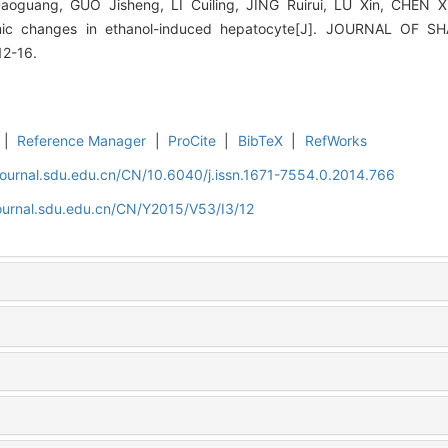
guang, GUO Jisheng, LI Cuiling, JING Ruirui, LÜ Xin, CHEN Xi
eomic changes in ethanol-induced hepatocyte[J]. JOURNAL O
12-16.
|
Reference Manager
|
ProCite
|
BibTeX
|
RefWorks
journal.sdu.edu.cn/CN/10.6040/j.issn.1671-7554.0.2014.766
journal.sdu.edu.cn/CN/Y2015/V53/I3/12