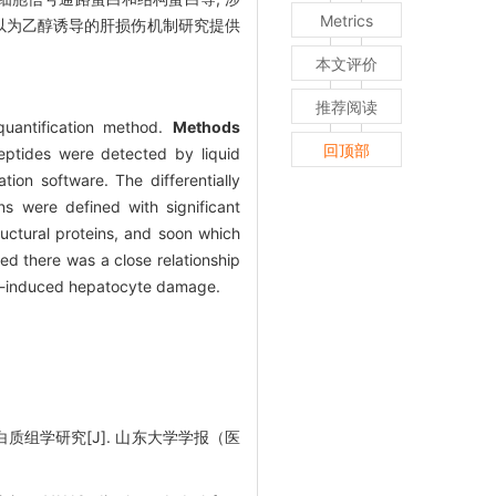
Metrics
以为乙醇诱导的肝损伤机制研究提供
本文评价
推荐阅读
quantification method.
Methods
回顶部
peptides were detected by liquid
on software. The differentially
s were defined with significant
ructural proteins, and soon which
ed there was a close relationship
nol-induced hepatocyte damage.
蛋白质组学研究[J]. 山东大学学报（医