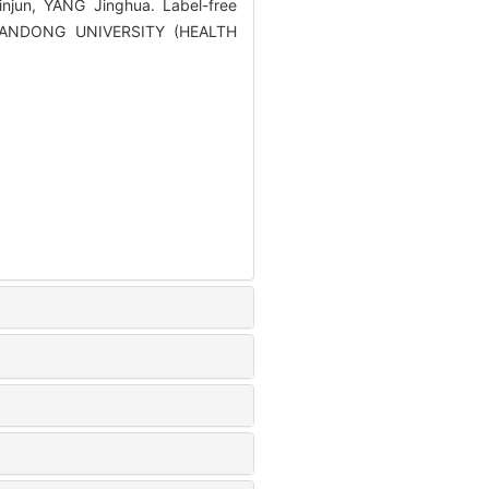
njun, YANG Jinghua. Label-free
F SHANDONG UNIVERSITY (HEALTH