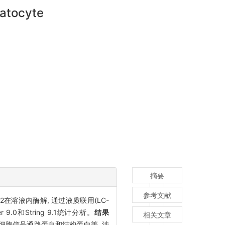
patocyte
摘要
参考文献
在溶液内酶解, 通过液质联用(LC-
.0和String 9.1统计分析。
结果
相关文章
酶类、细胞信号通路蛋白和结构蛋白等, 涉