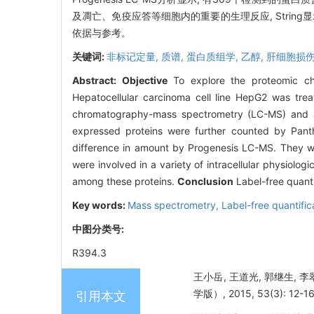
及凋亡、免疫应答等细胞内的重要的生理反应, Strin
依据与参考。
关键词:
非标记定量,
质谱,
蛋白质组学,
乙醇,
肝细胞损
Abstract:
Objective
To explore the proteomic cha
Hepatocellular carcinoma cell line HepG2 was trea
chromatography-mass spectrometry (LC-MS) and ana
expressed proteins were further counted by Pant
difference in amount by Progenesis LC-MS. They wer
were involved in a variety of intracellular physiol
among these proteins.
Conclusion
Label-free quant
Key words:
Mass spectrometry,
Label-free quantific
中图分类号:
R394.3
王小岳, 王道光, 郭继生, 
学版）, 2015, 53(3): 12-16
引用本文