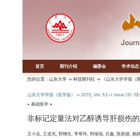
首页
期刊介绍
编委会
学术动态
您的位置：
山东大学
->
科技期刊社
-> 《山东大学学报（
山东大学学报（医学版）
››
2015
,
Vol. 53
››
Issue (3)
: 12
• 基础医学 •
非标记定量法对乙醇诱导肝损伤的
王小岳, 王道光, 郭继生, 李翠玲, 荆瑞瑞, 吕鑫, 陈新骏,