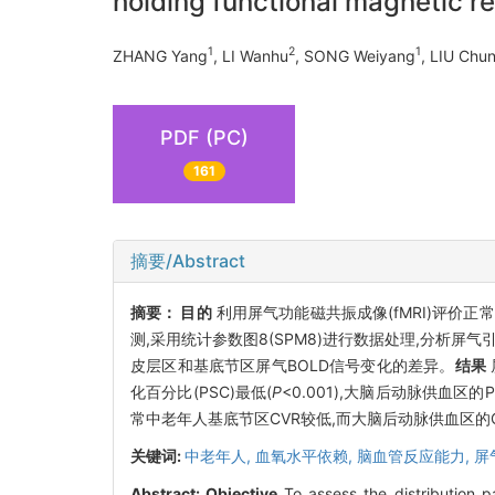
holding functional magnetic 
1
2
1
ZHANG Yang
, LI Wanhu
, SONG Weiyang
, LIU Chun
PDF (PC)
161
摘要/Abstract
摘要：
目的
利用屏气功能磁共振成像(fMRI)评价正
测,采用统计参数图8(SPM8)进行数据处理,分析屏
皮层区和基底节区屏气BOLD信号变化的差异。
结果
化百分比(PSC)最低(
P
<0.001),大脑后动脉供血区
常中老年人基底节区CVR较低,而大脑后动脉供血区的
关键词:
中老年人,
血氧水平依赖,
脑血管反应能力,
屏
Abstract:
Objective
To assess the distribution p