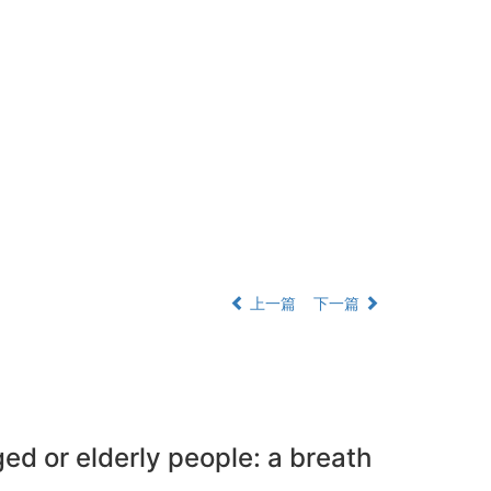
上一篇
下一篇
ged or elderly people: a breath