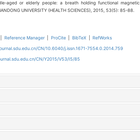
ddle-aged or elderly people: a breath holding functional magnet
HANDONG UNIVERSITY (HEALTH SCIENCES), 2015, 53(5): 85-88.
|
Reference Manager
|
ProCite
|
BibTeX
|
RefWorks
journal.sdu.edu.cn/CN/10.6040/j.issn.1671-7554.0.2014.759
journal.sdu.edu.cn/CN/Y2015/V53/I5/85