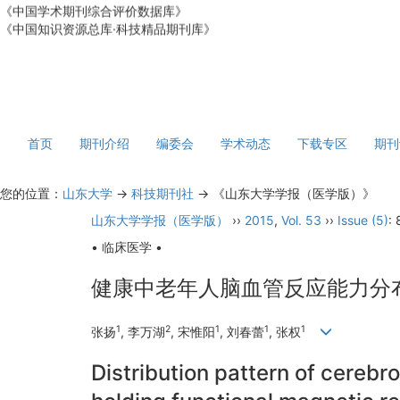
《中国学术期刊综合评价数据库》
《中国知识资源总库·科技精品期刊库》
首页
期刊介绍
编委会
学术动态
下载专区
期刊
您的位置：
山东大学
->
科技期刊社
-> 《山东大学学报（医学版）》
山东大学学报（医学版）
››
2015
,
Vol. 53
››
Issue (5)
:
• 临床医学 •
健康中老年人脑血管反应能力分
1
2
1
1
1
张扬
, 李万湖
, 宋惟阳
, 刘春蕾
, 张权
Distribution pattern of cerebr