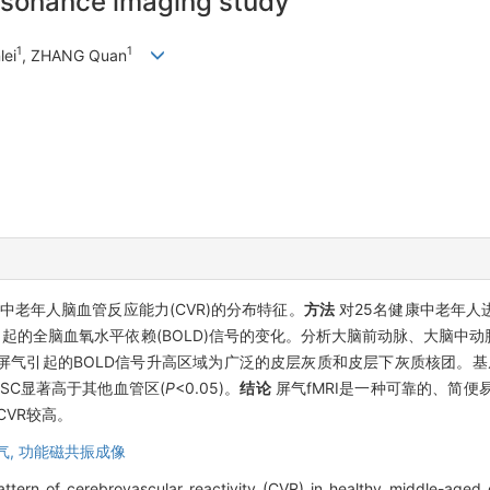
resonance imaging study
1
1
lei
, ZHANG Quan
常中老年人脑血管反应能力(CVR)的分布特征。
方法
对25名健康中老年人进
气引起的全脑血氧水平依赖(BOLD)信号的变化。分析大脑前动脉、大脑中
屏气引起的BOLD信号升高区域为广泛的皮层灰质和皮层下灰质核团。基
的PSC显著高于其他血管区(
P
<0.05)。
结论
屏气fMRI是一种可靠的、简便易
CVR较高。
气,
功能磁共振成像
attern of cerebrovascular reactivity (CVR) in healthy middle-aged 