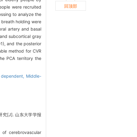
回顶部
eople were recruited
ssing to analyze the
 breath holding were
bral artery and basal
and subcortical gray
1), and the posterior
iable method for CVR
he PCA territory the
l dependent,
Middle-
究[J]. 山东大学学报
of cerebrovascular