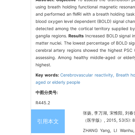
using breath holding functional magnetic resona
and performed an fMRI with a breath holding task
blood oxygen level dependent (BOLD) signal chang
detected among the cortical territory supplied by 
ganglia regions.
Results
Increased BOLD signal ind
matter nuclei. The lowest percentage of BOLD sig
cerebral artery regions showed the highest PSC 
assessing. Among healthy middle-aged or elderl
highest.
Key words:
Cerebrovascular reactivity,
Breath h
aged or elderly people
中图分类号:
R445.2
张扬, 李万湖, 宋惟阳, 
（医学版）, 2015, 53(5): 8
引用本文
ZHANG Yang, LI Wanhu, 