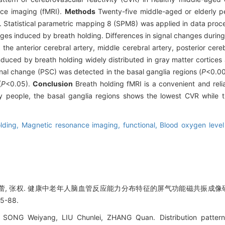
nce imaging (fMRI).
Methods
Twenty-five middle-aged or elderly p
. Statistical parametric mapping 8 (SPM8) was applied in data proce
es induced by breath holding. Differences in signal changes during
the anterior cerebral artery, middle cerebral artery, posterior cere
uced by breath holding widely distributed in gray matter cortices 
nal change (PSC) was detected in the basal ganglia regions (
P
<0.00
(
P
<0.05).
Conclusion
Breath holding fMRI is a convenient and rel
y people, the basal ganglia regions shows the lowest CVR while t
olding,
Magnetic resonance imaging, functional,
Blood oxygen leve
刘春蕾, 张权. 健康中老年人脑血管反应能力分布特征的屏气功能磁共振成像研
5-88.
SONG Weiyang, LIU Chunlei, ZHANG Quan. Distribution pattern 