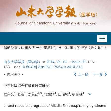
Togg
navig
您的位置：
山东大学
->
科技期刊社
-> 《山东大学学报（医学版）》
山东大学学报（医学版）
››
2014
,
Vol. 52
››
Issue (7)
: 106-
108.
doi:
10.6040/j.issn.1671-7554.0.2014.312
• 临床医学 •
上一篇
下一篇
中东呼吸综合征最新研究进展
1
1
2,3
4
4
4
耿兴义
, 张济
, 贾堂宏
, 向妮娟
, 任瑞琦
, 杨富强
Latest research progress of Middle East respiratory syndrome