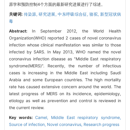
原学和预防控制4个方面的最新研究进展进行了综述。
关键词:
传染源,
研究进展,
中东呼吸综合征,
骆驼,
新型冠状病
毒
Abstract:
In September 2012, the World Health
Organization(WHO) reported 2 cases of novel coronavirus
infection whose clinical manifestation was similar to those
infected by SARS. In May 2013, WHO named the novel
coronavirus infection disease as "Middle East respiratory
syndrome(MERS)". Recently, the number of infectious
cases is increasing in the Middle East including Saudi
Arabia and some European countries. The high mortality
rate has caused extensive concern around the world. The
latest progress of MERS on its incidence, epidemiology,
etiology as well as prevention and control is reviewed in
the current review.
Key words:
Camel,
Middle East respiratory syndrome,
Source of infection,
Novel coronavirus,
Research progress