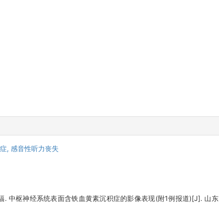
症,
感音性听力丧失
，李传福. 中枢神经系统表面含铁血黄素沉积症的影像表现(附1例报道)[J]. 山东大学