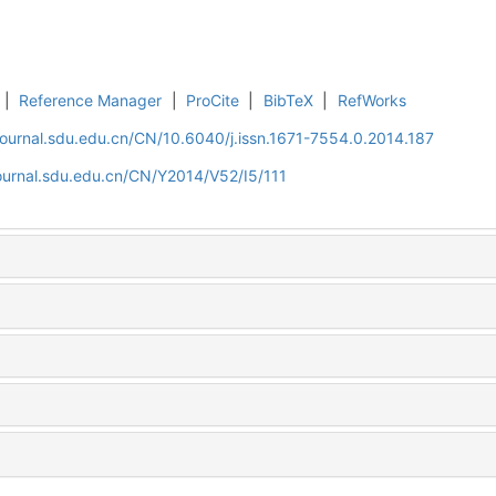
|
Reference Manager
|
ProCite
|
BibTeX
|
RefWorks
journal.sdu.edu.cn/CN/10.6040/j.issn.1671-7554.0.2014.187
ournal.sdu.edu.cn/CN/Y2014/V52/I5/111